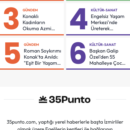
İçin Önemli Protokol
Buluşması
3
4
GÜNDEM
KÜLTÜR-SANAT
Konaklı
Engelsiz Yaşam
Kadınların
Merkezi'nde
Okuma Azmi
Üreterek
Örnek Oldu
Güçleniyorlar
5
6
GÜNDEM
KÜLTÜR-SANAT
Roman Soykırımı
Başkan Galip
Konak'ta Anıldı:
Özel'den 55
"Eşit Bir Yaşam
Mahalleye Çocuk
İçin Mücadeleyi
Şenliği
Sürdüreceğiz"
35punto.com, yaptığı yerel haberlerle başta İzmirliler
olmak üzere Egelilerin kentleri ile bağlarının