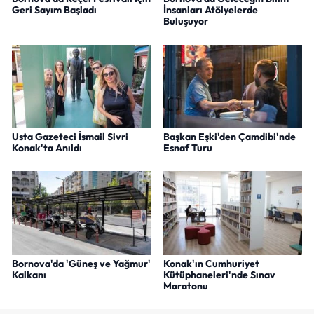
Geri Sayım Başladı
İnsanları Atölyelerde
Buluşuyor
Usta Gazeteci İsmail Sivri
Başkan Eşki'den Çamdibi'nde
Konak'ta Anıldı
Esnaf Turu
Bornova'da 'Güneş ve Yağmur'
Konak'ın Cumhuriyet
Kalkanı
Kütüphaneleri'nde Sınav
Maratonu