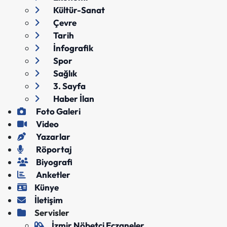
Kültür-Sanat
Çevre
Tarih
İnfografik
Spor
Sağlık
3. Sayfa
Haber İlan
Foto Galeri
Video
Yazarlar
Röportaj
Biyografi
Anketler
Künye
İletişim
Servisler
İzmir Nöbetçi Eczaneler