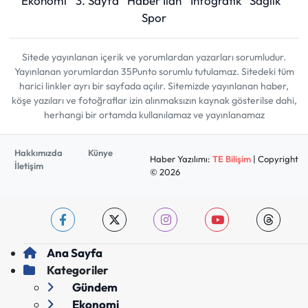
Ekonomi
3. Sayfa
Haber İlan
İnfografik
Sağlık
Spor
Sitede yayınlanan içerik ve yorumlardan yazarları sorumludur.
Yayınlanan yorumlardan 35Punto sorumlu tutulamaz. Sitedeki tüm
harici linkler ayrı bir sayfada açılır. Sitemizde yayınlanan haber,
köşe yazıları ve fotoğraflar izin alınmaksızın kaynak gösterilse dahi,
herhangi bir ortamda kullanılamaz ve yayınlanamaz
Hakkımızda
Künye
Haber Yazılımı:
TE Bilişim
| Copyright
İletişim
© 2026
Ana Sayfa
Kategoriler
Gündem
Ekonomi