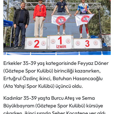
Erkekler 35-39 yaş kategorisinde Feyyaz Döner
(Göztepe Spor Kulübü) birinciliği kazanırken,
Ertuğrul Özdinç ikinci, Batuhan Hasancaoğlu
(Ata Yahşi Spor Kulübü) üçüncü oldu.
Kadınlar 35-39 yaşta Burcu Ateş ve Sema
Büyükbayram (Göztepe Spor Kulübü) kürsüye
çıkarken, ikinci sırada Seher Kocatepe yer aldı.