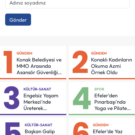
Gönder
1
2
GÜNDEM
GÜNDEM
Konak Belediyesi ve
Konaklı Kadınların
MMO Arasında
Okuma Azmi
Asansör Güvenliği
Örnek Oldu
İçin Önemli Protokol
3
4
KÜLTÜR-SANAT
SPOR
Engelsiz Yaşam
Efeler'den
Merkezi'nde
Pınarbaşı'nda
Üreterek
Yoga ve Pilates
Güçleniyorlar
Buluşması
5
6
KÜLTÜR-SANAT
GÜNDEM
Başkan Galip
Efeler'de Yaz