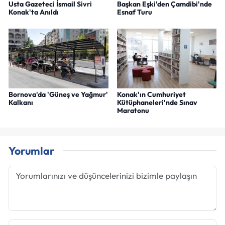
Usta Gazeteci İsmail Sivri
Başkan Eşki'den Çamdibi'nde
Konak'ta Anıldı
Esnaf Turu
Bornova'da 'Güneş ve Yağmur'
Konak'ın Cumhuriyet
Kalkanı
Kütüphaneleri'nde Sınav
Maratonu
Yorumlar