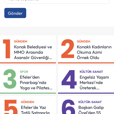
Gönder
1
2
GÜNDEM
GÜNDEM
Konak Belediyesi ve
Konaklı Kadınların
MMO Arasında
Okuma Azmi
Asansör Güvenliği
Örnek Oldu
İçin Önemli Protokol
3
4
SPOR
KÜLTÜR-SANAT
Efeler'den
Engelsiz Yaşam
Pınarbaşı'nda
Merkezi'nde
Yoga ve Pilates
Üreterek
Buluşması
Güçleniyorlar
5
6
GÜNDEM
KÜLTÜR-SANAT
Efeler'de Yaz
Başkan Galip
Tatili Satrançla
Özel'den 55