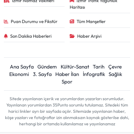
İzmir Namaz Vakitleri
İzmir Trafik Yoğunluk
Haritası
Puan Durumu ve Fikstür
Tüm Manşetler
Son Dakika Haberleri
Haber Arşivi
Ana Sayfa
Gündem
Kültür-Sanat
Tarih
Çevre
Ekonomi
3. Sayfa
Haber İlan
İnfografik
Sağlık
Spor
Sitede yayınlanan içerik ve yorumlardan yazarları sorumludur.
Yayınlanan yorumlardan 35Punto sorumlu tutulamaz. Sitedeki tüm
harici linkler ayrı bir sayfada açılır. Sitemizde yayınlanan haber,
köşe yazıları ve fotoğraflar izin alınmaksızın kaynak gösterilse dahi,
herhangi bir ortamda kullanılamaz ve yayınlanamaz