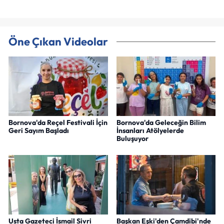
Öne Çıkan Videolar
Bornova'da Reçel Festivali İçin
Bornova'da Geleceğin Bilim
Geri Sayım Başladı
İnsanları Atölyelerde
Buluşuyor
Usta Gazeteci İsmail Sivri
Başkan Eşki'den Çamdibi'nde