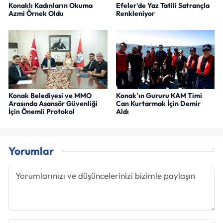
Konaklı Kadınların Okuma
Efeler'de Yaz Tatili Satrançla
Azmi Örnek Oldu
Renkleniyor
Konak Belediyesi ve MMO
Konak'ın Gururu KAM Timi
Arasında Asansör Güvenliği
Can Kurtarmak İçin Demir
İçin Önemli Protokol
Aldı
Yorumlar