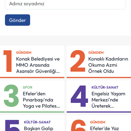
Gönder
1
2
GÜNDEM
GÜNDEM
Konak Belediyesi ve
Konaklı Kadınların
MMO Arasında
Okuma Azmi
Asansör Güvenliği
Örnek Oldu
İçin Önemli Protokol
3
4
SPOR
KÜLTÜR-SANAT
Efeler'den
Engelsiz Yaşam
Pınarbaşı'nda
Merkezi'nde
Yoga ve Pilates
Üreterek
Buluşması
Güçleniyorlar
KÜLTÜR-SANAT
GÜNDEM
Başkan Galip
Efeler'de Yaz