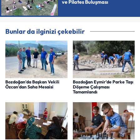
ve Pilates Buluşması
Bunlar da ilginizi çekebilir
Bozdoğan'da Başkan Vekili
Bozdoğan Eymir'de Parke Taşı
Özcan'dan Saha Mesaisi
Döşeme Çalışması
Tamamlandı