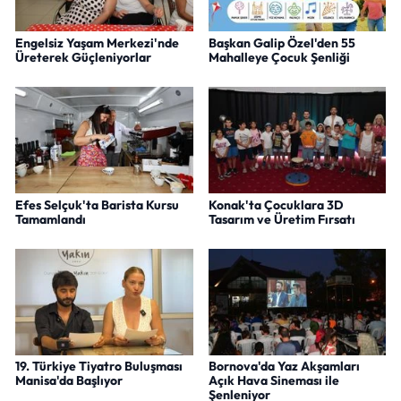
Engelsiz Yaşam Merkezi'nde
Başkan Galip Özel'den 55
Üreterek Güçleniyorlar
Mahalleye Çocuk Şenliği
Efes Selçuk'ta Barista Kursu
Konak'ta Çocuklara 3D
Tamamlandı
Tasarım ve Üretim Fırsatı
19. Türkiye Tiyatro Buluşması
Bornova'da Yaz Akşamları
Manisa'da Başlıyor
Açık Hava Sineması ile
Şenleniyor