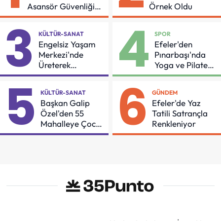
Asansör Güvenliği
Örnek Oldu
İçin Önemli Protokol
3
4
KÜLTÜR-SANAT
SPOR
Engelsiz Yaşam
Efeler'den
Merkezi'nde
Pınarbaşı'nda
Üreterek
Yoga ve Pilates
Güçleniyorlar
Buluşması
5
6
KÜLTÜR-SANAT
GÜNDEM
Başkan Galip
Efeler'de Yaz
Özel'den 55
Tatili Satrançla
Mahalleye Çocuk
Renkleniyor
Şenliği