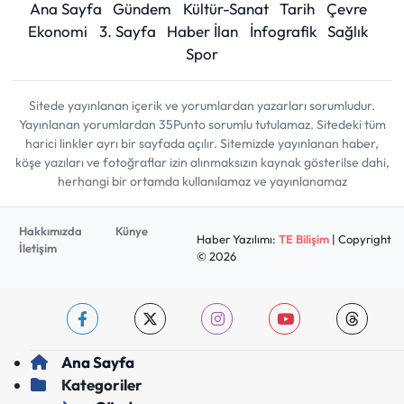
Ana Sayfa
Gündem
Kültür-Sanat
Tarih
Çevre
Ekonomi
3. Sayfa
Haber İlan
İnfografik
Sağlık
Spor
Sitede yayınlanan içerik ve yorumlardan yazarları sorumludur.
Yayınlanan yorumlardan 35Punto sorumlu tutulamaz. Sitedeki tüm
harici linkler ayrı bir sayfada açılır. Sitemizde yayınlanan haber,
köşe yazıları ve fotoğraflar izin alınmaksızın kaynak gösterilse dahi,
herhangi bir ortamda kullanılamaz ve yayınlanamaz
Hakkımızda
Künye
Haber Yazılımı:
TE Bilişim
| Copyright
İletişim
© 2026
Ana Sayfa
Kategoriler