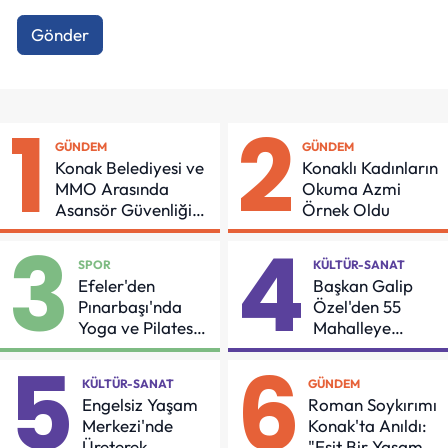
Gönder
1
2
GÜNDEM
GÜNDEM
Konak Belediyesi ve
Konaklı Kadınların
MMO Arasında
Okuma Azmi
Asansör Güvenliği
Örnek Oldu
İçin Önemli Protokol
3
4
SPOR
KÜLTÜR-SANAT
Efeler'den
Başkan Galip
Pınarbaşı'nda
Özel'den 55
Yoga ve Pilates
Mahalleye
Buluşması
Çocuk Şenliği
5
6
KÜLTÜR-SANAT
GÜNDEM
Engelsiz Yaşam
Roman Soykırımı
Merkezi'nde
Konak'ta Anıldı:
Üreterek
"Eşit Bir Yaşam