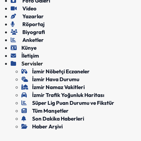
Foto Galeri
Video
Yazarlar
Röportaj
Biyografi
Anketler
Künye
İletişim
Servisler
İzmir Nöbetçi Eczaneler
İzmir Hava Durumu
İzmir Namaz Vakitleri
İzmir Trafik Yoğunluk Haritası
Süper Lig Puan Durumu ve Fikstür
Tüm Manşetler
Son Dakika Haberleri
Haber Arşivi