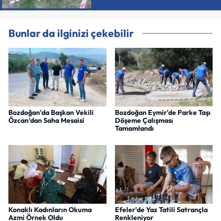
Bunlar da ilginizi çekebilir
Bozdoğan'da Başkan Vekili
Bozdoğan Eymir'de Parke Taşı
Özcan'dan Saha Mesaisi
Döşeme Çalışması
Tamamlandı
Konaklı Kadınların Okuma
Efeler'de Yaz Tatili Satrançla
Azmi Örnek Oldu
Renkleniyor