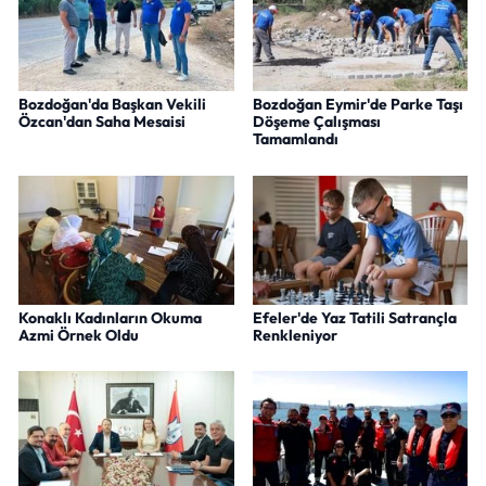
Bozdoğan'da Başkan Vekili
Bozdoğan Eymir'de Parke Taşı
Özcan'dan Saha Mesaisi
Döşeme Çalışması
Tamamlandı
Konaklı Kadınların Okuma
Efeler'de Yaz Tatili Satrançla
Azmi Örnek Oldu
Renkleniyor