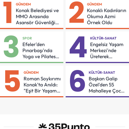
1
2
GÜNDEM
GÜNDEM
Konak Belediyesi ve
Konaklı Kadınların
MMO Arasında
Okuma Azmi
Asansör Güvenliği
Örnek Oldu
İçin Önemli Protokol
3
4
SPOR
KÜLTÜR-SANAT
Efeler'den
Engelsiz Yaşam
Pınarbaşı'nda
Merkezi'nde
Yoga ve Pilates
Üreterek
Buluşması
Güçleniyorlar
5
6
GÜNDEM
KÜLTÜR-SANAT
Roman Soykırımı
Başkan Galip
Konak'ta Anıldı:
Özel'den 55
"Eşit Bir Yaşam
Mahalleye Çocuk
İçin Mücadeleyi
Şenliği
Sürdüreceğiz"