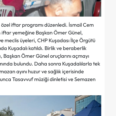
 özel iftar programı düzenledi. İsmail Cem
n iftar yemeğine Başkan Ömer Günel,
ye meclis üyeleri, CHP Kuşadası İlçe Örgütü
 Kuşadalı katıldı. Birlik ve beraberlik
a, Başkan Ömer Günel oruçlarını açmayı
mında bulundu. Daha sonra Kuşadalılarla tek
azan ayını huzur ve sağlık içerisinde
oyunca Tasavvuf müziği dinletisi ve Semazen