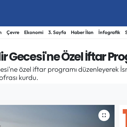
h
Çevre
Ekonomi
3. Sayfa
Haber İlan
İnfografik
 Gecesi'ne Özel İftar Pr
esi'ne özel iftar programı düzenleyerek İ
sofrası kurdu.