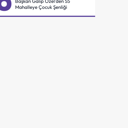
6
Başkan Galip Özel'den 55
Mahalleye Çocuk Şenliği