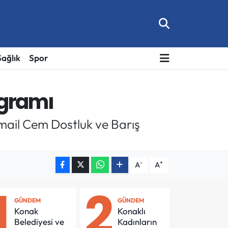
Sağlık
Spor
ogramı
smail Cem Dostluk ve Barış
-
+
A
A
1
2
GÜNDEM
GÜNDEM
Konak
Konaklı
Belediyesi ve
Kadınların