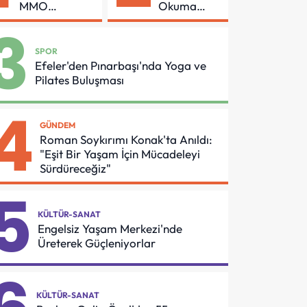
MMO
Okuma
Arasında
Azmi Örnek
3
Asansör
Oldu
Güvenliği İçin
SPOR
Önemli
Efeler'den Pınarbaşı'nda Yoga ve
Protokol
Pilates Buluşması
4
GÜNDEM
Roman Soykırımı Konak'ta Anıldı:
"Eşit Bir Yaşam İçin Mücadeleyi
Sürdüreceğiz"
5
KÜLTÜR-SANAT
Engelsiz Yaşam Merkezi'nde
Üreterek Güçleniyorlar
KÜLTÜR-SANAT