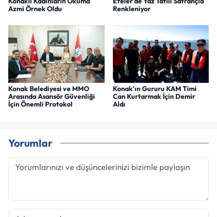
Konaklı Kadınların Okuma
Efeler'de Yaz Tatili Satrançla
Azmi Örnek Oldu
Renkleniyor
Konak Belediyesi ve MMO
Konak'ın Gururu KAM Timi
Arasında Asansör Güvenliği
Can Kurtarmak İçin Demir
İçin Önemli Protokol
Aldı
Yorumlar