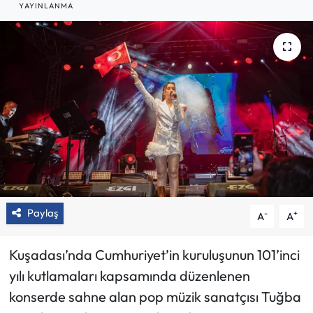
YAYINLANMA
Paylaş
-
+
A
A
Kuşadası’nda Cumhuriyet’in kuruluşunun 101’inci
yılı kutlamaları kapsamında düzenlenen
konserde sahne alan pop müzik sanatçısı Tuğba