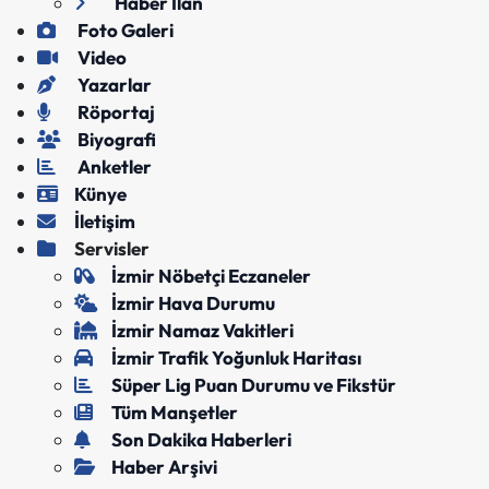
Haber İlan
Foto Galeri
Video
Yazarlar
Röportaj
Biyografi
Anketler
Künye
İletişim
Servisler
İzmir Nöbetçi Eczaneler
İzmir Hava Durumu
İzmir Namaz Vakitleri
İzmir Trafik Yoğunluk Haritası
Süper Lig Puan Durumu ve Fikstür
Tüm Manşetler
Son Dakika Haberleri
Haber Arşivi