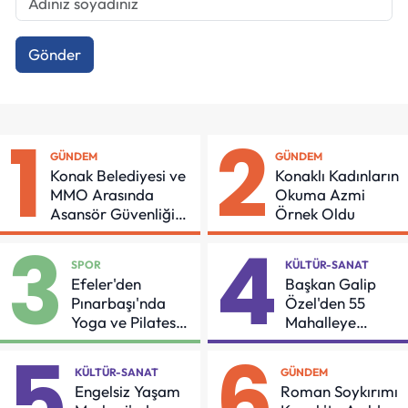
Gönder
1
2
GÜNDEM
GÜNDEM
Konak Belediyesi ve
Konaklı Kadınların
MMO Arasında
Okuma Azmi
Asansör Güvenliği
Örnek Oldu
İçin Önemli Protokol
3
4
SPOR
KÜLTÜR-SANAT
Efeler'den
Başkan Galip
Pınarbaşı'nda
Özel'den 55
Yoga ve Pilates
Mahalleye
Buluşması
Çocuk Şenliği
5
6
KÜLTÜR-SANAT
GÜNDEM
Engelsiz Yaşam
Roman Soykırımı