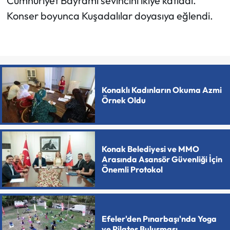
Cumhuriyet Bayramı sevincini ikiye katladı.
Konser boyunca Kuşadalılar doyasıya eğlendi.
Konaklı Kadınların Okuma Azmi
Örnek Oldu
Konak Belediyesi ve MMO
Arasında Asansör Güvenliği İçin
Önemli Protokol
Efeler'den Pınarbaşı'nda Yoga
ve Pilates Buluşması