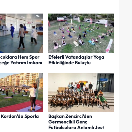
Çocuklara Hem Spor
Efelerli Vatandaşlar Yoga
eğe Yatırım İmkanı
Etkinliğinde Buluştu
r Kordon'da Sporla
Başkan Zencirci'den
Germencikli Genç
Futbolculara Anlamlı Jest