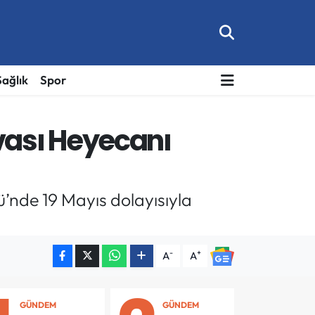
Sağlık
Spor
vası Heyecanı
’nde 19 Mayıs dolayısıyla
-
+
A
A
GÜNDEM
GÜNDEM