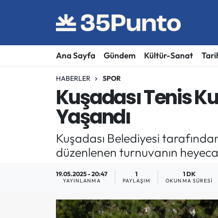
Ana Sayfa
Gündem
Kültür-Sanat
Tari
HABERLER
SPOR
Kuşadası Tenis Ku
Yaşandı
Kuşadası Belediyesi tarafından
düzenlenen turnuvanın heyeca
19.05.2025 - 20:47
1
1 DK
YAYINLANMA
PAYLAŞIM
OKUNMA SÜRESI