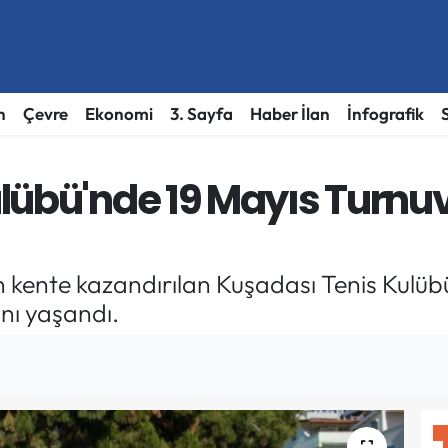
h
Çevre
Ekonomi
3. Sayfa
Haber İlan
İnfografik
lübü'nde 19 Mayıs Turnu
 kente kazandırılan Kuşadası Tenis Kulübü
nı yaşandı.