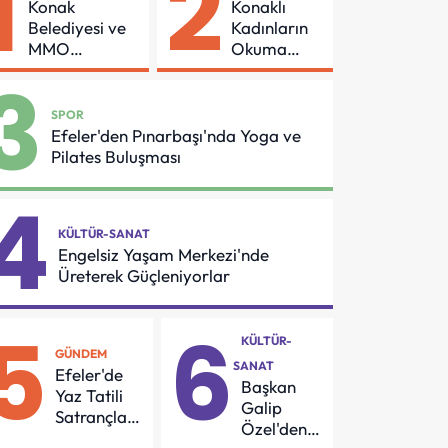
1
2
Konak
Konaklı
Belediyesi ve
Kadınların
MMO
Okuma
Arasında
Azmi Örnek
3
Asansör
Oldu
Güvenliği İçin
SPOR
Önemli
Efeler'den Pınarbaşı'nda Yoga ve
Protokol
Pilates Buluşması
4
KÜLTÜR-SANAT
Engelsiz Yaşam Merkezi'nde
Üreterek Güçleniyorlar
5
6
KÜLTÜR-
GÜNDEM
SANAT
Efeler'de
Başkan
Yaz Tatili
Galip
Satrançla
Özel'den
Renkleniyor