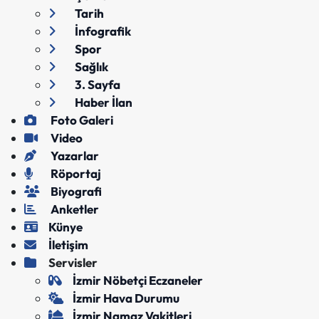
Tarih
İnfografik
Spor
Sağlık
3. Sayfa
Haber İlan
Foto Galeri
Video
Yazarlar
Röportaj
Biyografi
Anketler
Künye
İletişim
Servisler
İzmir Nöbetçi Eczaneler
İzmir Hava Durumu
İzmir Namaz Vakitleri