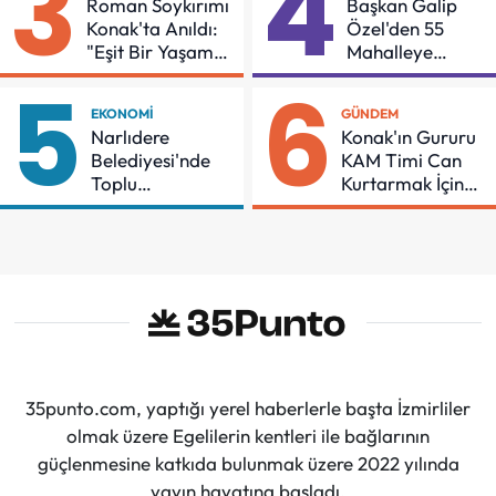
3
4
Roman Soykırımı
Başkan Galip
Konak'ta Anıldı:
Özel'den 55
"Eşit Bir Yaşam
Mahalleye
İçin Mücadeleyi
Çocuk Şenliği
5
6
Sürdüreceğiz"
EKONOMI
GÜNDEM
Narlıdere
Konak'ın Gururu
Belediyesi'nde
KAM Timi Can
Toplu
Kurtarmak İçin
Sözleşmeye
Demir Aldı
İmzalar Atıldı
35punto.com, yaptığı yerel haberlerle başta İzmirliler
olmak üzere Egelilerin kentleri ile bağlarının
güçlenmesine katkıda bulunmak üzere 2022 yılında
yayın hayatına başladı.