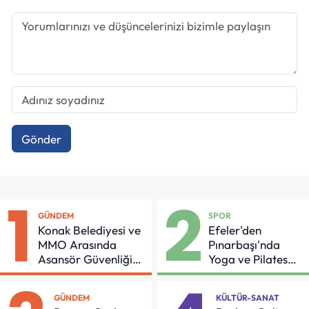
Gönder
1
2
GÜNDEM
SPOR
Konak Belediyesi ve
Efeler'den
MMO Arasında
Pınarbaşı'nda
Asansör Güvenliği
Yoga ve Pilates
İçin Önemli Protokol
Buluşması
GÜNDEM
KÜLTÜR-SANAT