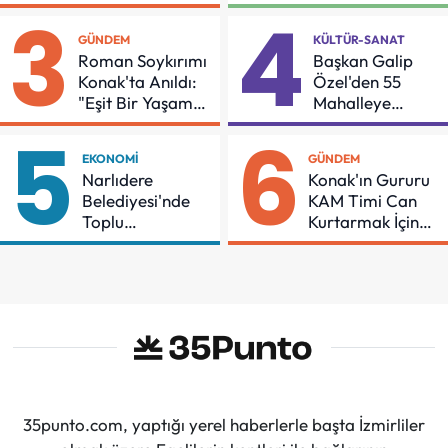
İçin Önemli Protokol
Buluşması
3
4
GÜNDEM
KÜLTÜR-SANAT
Roman Soykırımı
Başkan Galip
Konak'ta Anıldı:
Özel'den 55
"Eşit Bir Yaşam
Mahalleye
İçin Mücadeleyi
Çocuk Şenliği
5
6
Sürdüreceğiz"
EKONOMI
GÜNDEM
Narlıdere
Konak'ın Gururu
Belediyesi'nde
KAM Timi Can
Toplu
Kurtarmak İçin
Sözleşmeye
Demir Aldı
İmzalar Atıldı
35punto.com, yaptığı yerel haberlerle başta İzmirliler