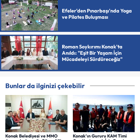
Efeler'den Pınarbaşı'nda Yoga
ve Pilates Buluşması
Roman Soykırımı Konak'ta
Anıldı: "Eşit Bir Yaşam İçin
Mücadeleyi Sürdüreceğiz"
Bunlar da ilginizi çekebilir
Konak Belediyesi ve MMO
Konak'ın Gururu KAM Timi