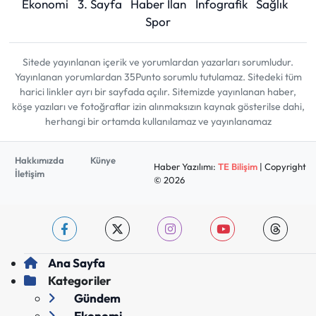
Ekonomi
3. Sayfa
Haber İlan
İnfografik
Sağlık
Spor
Sitede yayınlanan içerik ve yorumlardan yazarları sorumludur.
Yayınlanan yorumlardan 35Punto sorumlu tutulamaz. Sitedeki tüm
harici linkler ayrı bir sayfada açılır. Sitemizde yayınlanan haber,
köşe yazıları ve fotoğraflar izin alınmaksızın kaynak gösterilse dahi,
herhangi bir ortamda kullanılamaz ve yayınlanamaz
Hakkımızda
Künye
Haber Yazılımı:
TE Bilişim
| Copyright
İletişim
© 2026
Ana Sayfa
Kategoriler
Gündem
Ekonomi