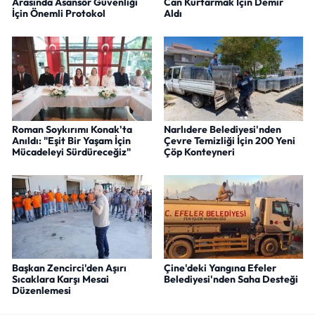
Arasında Asansör Güvenliği
Can Kurtarmak İçin Demir
İçin Önemli Protokol
Aldı
Roman Soykırımı Konak'ta
Narlıdere Belediyesi'nden
Anıldı: "Eşit Bir Yaşam İçin
Çevre Temizliği İçin 200 Yeni
Mücadeleyi Sürdüreceğiz"
Çöp Konteyneri
Başkan Zencirci'den Aşırı
Çine'deki Yangına Efeler
Sıcaklara Karşı Mesai
Belediyesi'nden Saha Desteği
Düzenlemesi