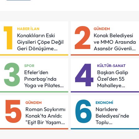
1
2
HABER İLAN
GÜNDEM
Konaklıların Eski
Konak Belediyesi
Giysileri Çöpe Değil
ve MMO Arasında
Geri Dönüşüme
Asansör Güvenliği
Gidiyor
İçin Önemli
3
4
Protokol
SPOR
KÜLTÜR-SANAT
Efeler'den
Başkan Galip
Pınarbaşı'nda
Özel'den 55
Yoga ve Pilates
Mahalleye
Buluşması
Çocuk Şenliği
5
6
GÜNDEM
EKONOMI
Roman Soykırımı
Narlıdere
Konak'ta Anıldı:
Belediyesi'nde
"Eşit Bir Yaşam
Toplu
İçin Mücadeleyi
Sözleşmeye
Sürdüreceğiz"
İmzalar Atıldı