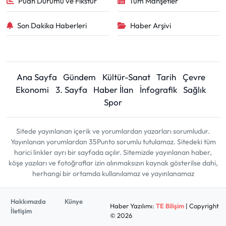
Puan Durumu ve Fikstür
Tüm Manşetler
Son Dakika Haberleri
Haber Arşivi
Ana Sayfa
Gündem
Kültür-Sanat
Tarih
Çevre
Ekonomi
3. Sayfa
Haber İlan
İnfografik
Sağlık
Spor
Sitede yayınlanan içerik ve yorumlardan yazarları sorumludur.
Yayınlanan yorumlardan 35Punto sorumlu tutulamaz. Sitedeki tüm
harici linkler ayrı bir sayfada açılır. Sitemizde yayınlanan haber,
köşe yazıları ve fotoğraflar izin alınmaksızın kaynak gösterilse dahi,
herhangi bir ortamda kullanılamaz ve yayınlanamaz
Hakkımızda
Künye
Haber Yazılımı:
TE Bilişim
| Copyright
İletişim
© 2026