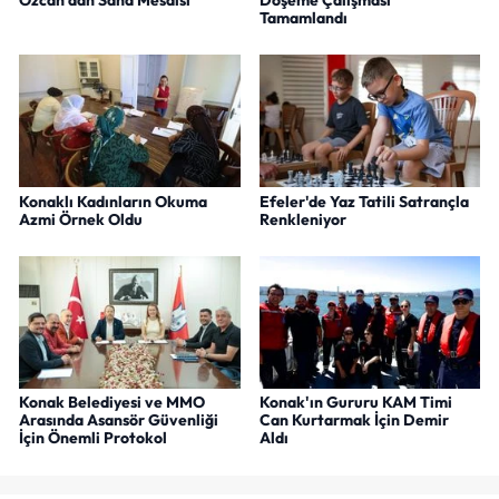
Tamamlandı
Konaklı Kadınların Okuma
Efeler'de Yaz Tatili Satrançla
Azmi Örnek Oldu
Renkleniyor
Konak Belediyesi ve MMO
Konak'ın Gururu KAM Timi
Arasında Asansör Güvenliği
Can Kurtarmak İçin Demir
İçin Önemli Protokol
Aldı