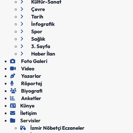
Kültür-Sanat
Çevre
Tarih
İnfografik
Spor
Sağlık
3. Sayfa
Haber İlan
Foto Galeri
Video
Yazarlar
Röportaj
Biyografi
Anketler
Künye
İletişim
Servisler
İzmir Nöbetçi Eczaneler