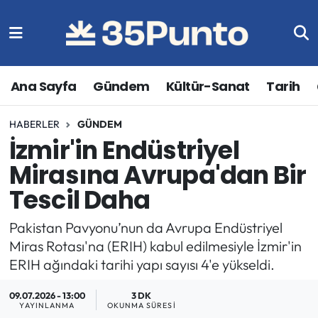
Ana Sayfa
Gündem
Kültür-Sanat
Tarih
HABERLER
GÜNDEM
İzmir'in Endüstriyel
Mirasına Avrupa'dan Bir
Tescil Daha
Pakistan Pavyonu’nun da Avrupa Endüstriyel
Miras Rotası'na (ERIH) kabul edilmesiyle İzmir'in
ERIH ağındaki tarihi yapı sayısı 4'e yükseldi.
09.07.2026 - 13:00
3 DK
YAYINLANMA
OKUNMA SÜRESI