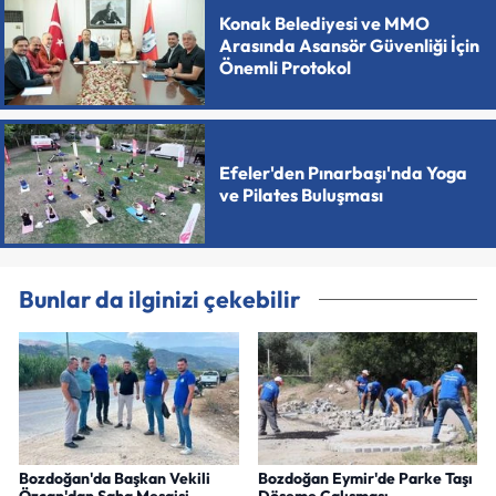
Konak Belediyesi ve MMO
Arasında Asansör Güvenliği İçin
Önemli Protokol
Efeler'den Pınarbaşı'nda Yoga
ve Pilates Buluşması
Bunlar da ilginizi çekebilir
Bozdoğan'da Başkan Vekili
Bozdoğan Eymir'de Parke Taşı
Özcan'dan Saha Mesaisi
Döşeme Çalışması