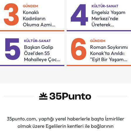
3
4
GÜNDEM
KÜLTÜR-SANAT
Konaklı
Engelsiz Yaşam
Kadınların
Merkezi'nde
Okuma Azmi
Üreterek
Örnek Oldu
Güçleniyorlar
5
6
KÜLTÜR-SANAT
GÜNDEM
Başkan Galip
Roman Soykırımı
Özel'den 55
Konak'ta Anıldı:
Mahalleye Çocuk
"Eşit Bir Yaşam
Şenliği
İçin Mücadeleyi
Sürdüreceğiz"
35punto.com, yaptığı yerel haberlerle başta İzmirliler
olmak üzere Egelilerin kentleri ile bağlarının