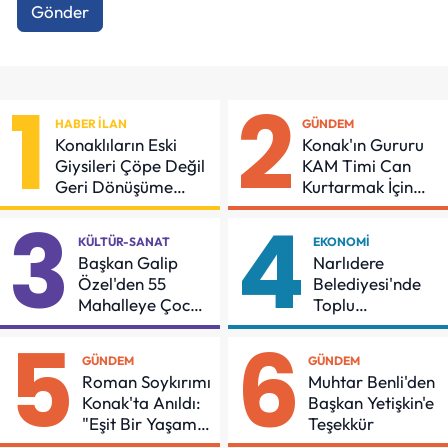
Gönder
1
2
HABER İLAN
GÜNDEM
Konaklıların Eski
Konak'ın Gururu
Giysileri Çöpe Değil
KAM Timi Can
Geri Dönüşüme
Kurtarmak İçin
Gidiyor
Demir Aldı
3
4
KÜLTÜR-SANAT
EKONOMI
Başkan Galip
Narlıdere
Özel'den 55
Belediyesi'nde
Mahalleye Çocuk
Toplu
Şenliği
Sözleşmeye
5
6
İmzalar Atıldı
GÜNDEM
GÜNDEM
Roman Soykırımı
Muhtar Benli'den
Konak'ta Anıldı:
Başkan Yetişkin'e
"Eşit Bir Yaşam
Teşekkür
İçin Mücadeleyi