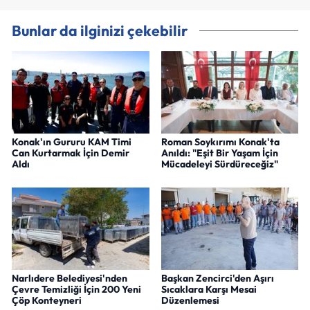
Bunlar da ilginizi çekebilir
Konak'ın Gururu KAM Timi
Roman Soykırımı Konak'ta
Can Kurtarmak İçin Demir
Anıldı: "Eşit Bir Yaşam İçin
Aldı
Mücadeleyi Sürdüreceğiz"
Narlıdere Belediyesi'nden
Başkan Zencirci'den Aşırı
Çevre Temizliği İçin 200 Yeni
Sıcaklara Karşı Mesai
Çöp Konteyneri
Düzenlemesi