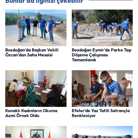
Bunlar da ilginizi çekebilir
Bozdoğan'da Başkan Vekili
Bozdoğan Eymir'de Parke Taşı
Özcan'dan Saha Mesaisi
Döşeme Çalışması
Tamamlandı
Konaklı Kadınların Okuma
Efeler'de Yaz Tatili Satrançla
Azmi Örnek Oldu
Renkleniyor