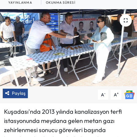
YAYINLANMA
OKUNMA SÜRESI
Paylaş
-
+
A
A
Kuşadası'nda 2013 yılında kanalizasyon terfi
istasyonunda meydana gelen metan gazı
zehirlenmesi sonucu görevleri başında