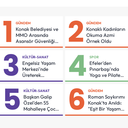
1
2
GÜNDEM
GÜNDEM
Konak Belediyesi ve
Konaklı Kadınların
MMO Arasında
Okuma Azmi
Asansör Güvenliği
Örnek Oldu
İçin Önemli Protokol
3
4
KÜLTÜR-SANAT
SPOR
Engelsiz Yaşam
Efeler'den
Merkezi'nde
Pınarbaşı'nda
Üreterek
Yoga ve Pilates
Güçleniyorlar
Buluşması
5
6
KÜLTÜR-SANAT
GÜNDEM
Başkan Galip
Roman Soykırımı
Özel'den 55
Konak'ta Anıldı:
Mahalleye Çocuk
"Eşit Bir Yaşam
Şenliği
İçin Mücadeleyi
Sürdüreceğiz"