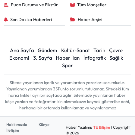
Puan Durumu ve Fikstür
Tüm Manşetler
Son Dakika Haberleri
Haber Arşivi
Ana Sayfa
Gündem
Kültür-Sanat
Tarih
Çevre
Ekonomi
3. Sayfa
Haber İlan
İnfografik
Sağlık
Spor
Sitede yayınlanan içerik ve yorumlardan yazarları sorumludur.
Yayınlanan yorumlardan 35Punto sorumlu tutulamaz. Sitedeki tüm
harici linkler ayrı bir sayfada açılır. Sitemizde yayınlanan haber,
köşe yazıları ve fotoğraflar izin alınmaksızın kaynak gösterilse dahi,
herhangi bir ortamda kullanılamaz ve yayınlanamaz
Hakkımızda
Künye
Haber Yazılımı:
TE Bilişim
| Copyright
İletişim
© 2026