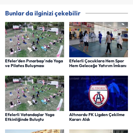
Bunlar da ilginizi çekebilir
Efeler'den Pınarbaşı'nda Yoga
Efelerli Çocuklara Hem Spor
ve Pilates Buluşması
Hem Geleceğe Yatırım İmkanı
Efelerli Vatandaşlar Yoga
Altınordu FK Ligden Çekilme
Etkinliğinde Buluştu
Kararı Aldı