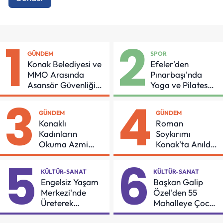
1
2
GÜNDEM
SPOR
Konak Belediyesi ve
Efeler'den
MMO Arasında
Pınarbaşı'nda
Asansör Güvenliği
Yoga ve Pilates
İçin Önemli Protokol
Buluşması
3
4
GÜNDEM
GÜNDEM
Konaklı
Roman
Kadınların
Soykırımı
Okuma Azmi
Konak'ta Anıldı:
Örnek Oldu
"Eşit Bir Yaşam
5
6
İçin Mücadeleyi
KÜLTÜR-SANAT
KÜLTÜR-SANAT
Sürdüreceğiz"
Engelsiz Yaşam
Başkan Galip
Merkezi'nde
Özel'den 55
Üreterek
Mahalleye Çocuk
Güçleniyorlar
Şenliği