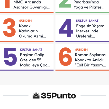
MMO Arasında
Pınarbaşı'nda
Asansör Güvenliği
Yoga ve Pilates
İçin Önemli Protokol
Buluşması
3
4
GÜNDEM
KÜLTÜR-SANAT
Konaklı
Engelsiz Yaşam
Kadınların
Merkezi'nde
Okuma Azmi
Üreterek
Örnek Oldu
Güçleniyorlar
5
6
KÜLTÜR-SANAT
GÜNDEM
Başkan Galip
Roman Soykırımı
Özel'den 55
Konak'ta Anıldı:
Mahalleye Çocuk
"Eşit Bir Yaşam
Şenliği
İçin Mücadeleyi
Sürdüreceğiz"