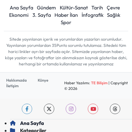
Ana Sayfa
Gündem
Kültür-Sanat
Tarih
Çevre
Ekonomi
3. Sayfa
Haber İlan
İnfografik
Sağlık
Spor
Sitede yayınlanan içerik ve yorumlardan yazarları sorumludur.
Yayınlanan yorumlardan 35Punto sorumlu tutulamaz. Sitedeki tüm
harici linkler ayrı bir sayfada açılır. Sitemizde yayınlanan haber,
köşe yazıları ve fotoğraflar izin alınmaksızın kaynak gösterilse dahi,
herhangi bir ortamda kullanılamaz ve yayınlanamaz
Hakkımızda
Künye
Haber Yazılımı:
TE Bilişim
| Copyright
İletişim
© 2026
Ana Sayfa
Kategoriler