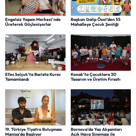
Engelsiz Yaşam Merkezi'nde
Başkan Galip Özel'den 55
Üreterek Güçleniyorlar
Mahalleye Çocuk Şenliği
Efes Selçuk'ta Barista Kursu
Konak'ta Çocuklara 3D
Tamamlandı
Tasarım ve Üretim Fırsatı
19. Türkiye Tiyatro Buluşması
Bornova'da Yaz Akşamları
Manisa'da Başlıyor
Açık Hava Sineması ile