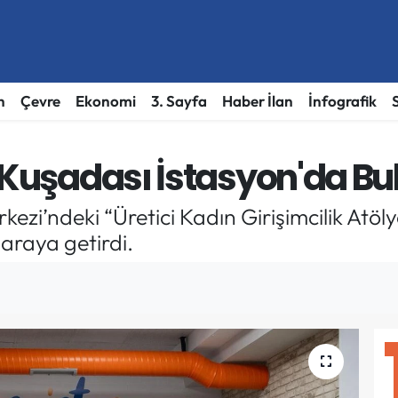
h
Çevre
Ekonomi
3. Sayfa
Haber İlan
İnfografik
 Kuşadası İstasyon'da Bu
ezi’ndeki “Üretici Kadın Girişimcilik Atö
 araya getirdi.