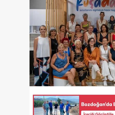
Bozdoğan'da B
İçeriği Görüntüle