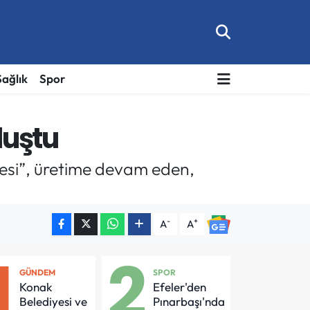
Sağlık
Spor
luştu
lyesi”, üretime devam eden,
-
+
A
A
1
2
GÜNDEM
SPOR
Konak
Efeler'den
Belediyesi ve
Pınarbaşı'nda