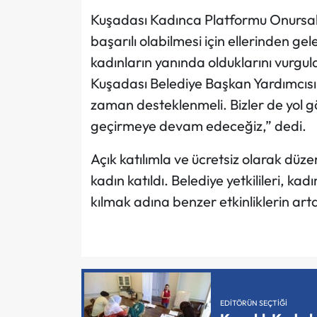
Kuşadası Kadınca Platformu Onursal
başarılı olabilmesi için ellerinden ge
kadınların yanında olduklarını vurgu
Kuşadası Belediye Başkan Yardımcısı 
zaman desteklenmeli. Bizler de yol g
geçirmeye devam edeceğiz,” dedi.
Açık katılımla ve ücretsiz olarak düze
kadın katıldı. Belediye yetkilileri, k
kılmak adına benzer etkinliklerin art
EDITÖRÜN SEÇTIĞI