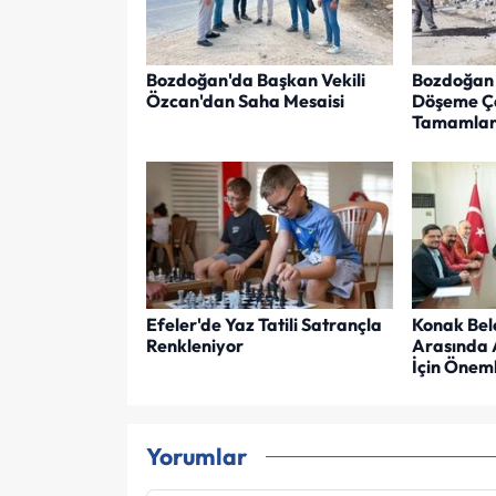
Bozdoğan'da Başkan Vekili
Bozdoğan 
Özcan'dan Saha Mesaisi
Döşeme Ça
Tamamlan
Efeler'de Yaz Tatili Satrançla
Konak Bel
Renkleniyor
Arasında 
İçin Öneml
Yorumlar