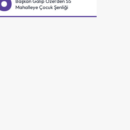
6
Başkan Galip Özel'den 55
Mahalleye Çocuk Şenliği