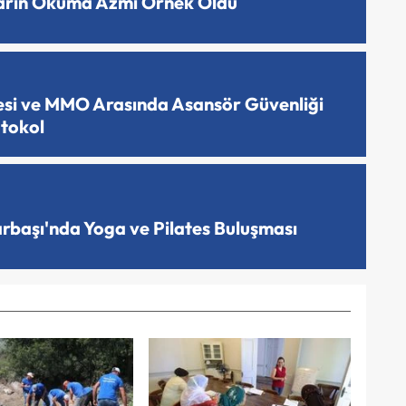
ların Okuma Azmi Örnek Oldu
esi ve MMO Arasında Asansör Güvenliği
otokol
arbaşı'nda Yoga ve Pilates Buluşması