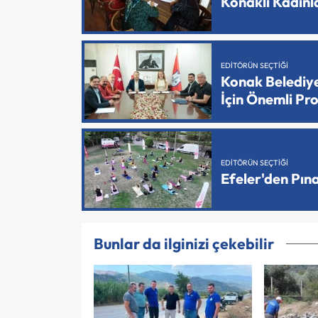
Konaklı Kadın
EDITÖRÜN SEÇTIĞI
Konak Belediy
İçin Önemli Pr
EDITÖRÜN SEÇTIĞI
Efeler'den Pın
Bunlar da ilginizi çekebilir