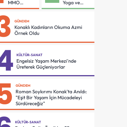
MMO
Yoga ve
Arasında
Pilates
3
Asansör
Buluşması
Güvenliği İçin
GÜNDEM
Önemli
Konaklı Kadınların Okuma Azmi
Protokol
Örnek Oldu
4
KÜLTÜR-SANAT
Engelsiz Yaşam Merkezi'nde
Üreterek Güçleniyorlar
5
GÜNDEM
Roman Soykırımı Konak'ta Anıldı:
"Eşit Bir Yaşam İçin Mücadeleyi
Sürdüreceğiz"
KÜLTÜR-SANAT