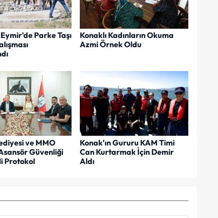
Eymir'de Parke Taşı
Konaklı Kadınların Okuma
lışması
Azmi Örnek Oldu
dı
ediyesi ve MMO
Konak'ın Gururu KAM Timi
Asansör Güvenliği
Can Kurtarmak İçin Demir
i Protokol
Aldı