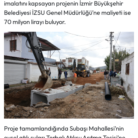
imalatını kapsayan projenin İzmir Büyükşehir
Belediyesi İZSU Genel Müdürlüğü’ne maliyeti ise
70 milyon lirayı buluyor.
Proje tamamlandığında Subaşı Mahallesi’nin
evsel atık suları Torbalı Atıksu Arıtma Tesisi’ne