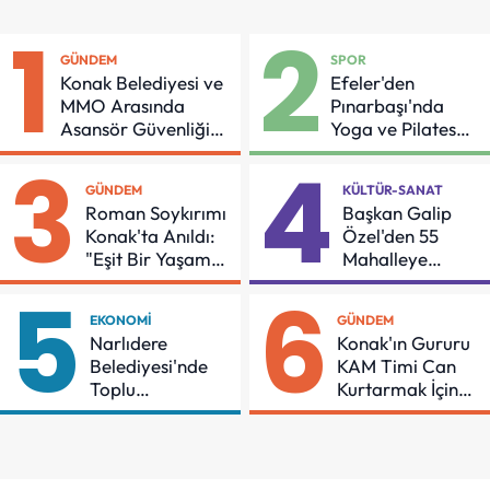
1
2
GÜNDEM
SPOR
Konak Belediyesi ve
Efeler'den
MMO Arasında
Pınarbaşı'nda
Asansör Güvenliği
Yoga ve Pilates
İçin Önemli Protokol
Buluşması
3
4
GÜNDEM
KÜLTÜR-SANAT
Roman Soykırımı
Başkan Galip
Konak'ta Anıldı:
Özel'den 55
"Eşit Bir Yaşam
Mahalleye
İçin Mücadeleyi
Çocuk Şenliği
5
6
Sürdüreceğiz"
EKONOMI
GÜNDEM
Narlıdere
Konak'ın Gururu
Belediyesi'nde
KAM Timi Can
Toplu
Kurtarmak İçin
Sözleşmeye
Demir Aldı
İmzalar Atıldı