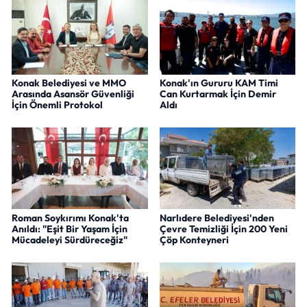
Konak Belediyesi ve MMO
Konak'ın Gururu KAM Timi
Arasında Asansör Güvenliği
Can Kurtarmak İçin Demir
İçin Önemli Protokol
Aldı
Roman Soykırımı Konak'ta
Narlıdere Belediyesi'nden
Anıldı: "Eşit Bir Yaşam İçin
Çevre Temizliği İçin 200 Yeni
Mücadeleyi Sürdüreceğiz"
Çöp Konteyneri