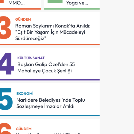
MMO
Yoga ve
Arasında
Pilates
3
Asansör
Buluşması
GÜNDEM
Güvenliği İçin
Roman Soykırımı Konak'ta Anıldı:
Önemli
"Eşit Bir Yaşam İçin Mücadeleyi
Protokol
Sürdüreceğiz"
4
KÜLTÜR-SANAT
Başkan Galip Özel'den 55
Mahalleye Çocuk Şenliği
5
EKONOMI
Narlıdere Belediyesi'nde Toplu
Sözleşmeye İmzalar Atıldı
GÜNDEM