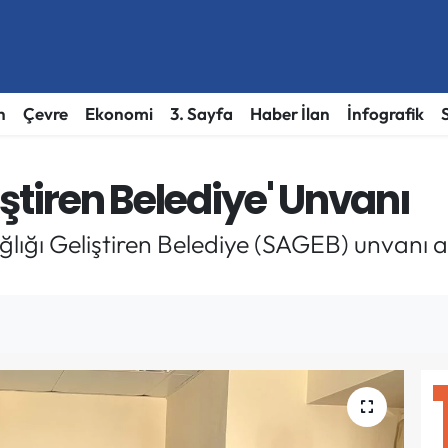
h
Çevre
Ekonomi
3. Sayfa
Haber İlan
İnfografik
liştiren Belediye' Unvanı
ğlığı Geliştiren Belediye (SAGEB) unvanı al