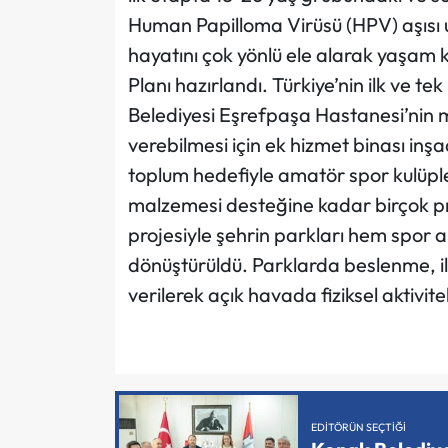
Human Papilloma Virüsü (HPV) aşısı u
hayatını çok yönlü ele alarak yaşam 
Planı hazırlandı. Türkiye’nin ilk ve t
Belediyesi Eşrefpaşa Hastanesi’nin m
verebilmesi için ek hizmet binası inşaa
toplum hedefiyle amatör spor kulüple
malzemesi desteğine kadar birçok pro
projesiyle şehrin parkları hem spor 
dönüştürüldü. Parklarda beslenme, i
verilerek açık havada fiziksel aktivitel
EDITÖRÜN SEÇTIĞI