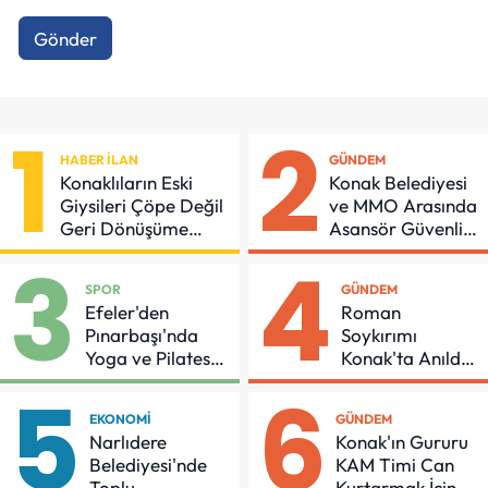
Gönder
1
2
HABER İLAN
GÜNDEM
Konaklıların Eski
Konak Belediyesi
Giysileri Çöpe Değil
ve MMO Arasında
Geri Dönüşüme
Asansör Güvenliği
Gidiyor
İçin Önemli
3
4
Protokol
SPOR
GÜNDEM
Efeler'den
Roman
Pınarbaşı'nda
Soykırımı
Yoga ve Pilates
Konak'ta Anıldı:
Buluşması
"Eşit Bir Yaşam
5
6
İçin Mücadeleyi
EKONOMI
GÜNDEM
Sürdüreceğiz"
Narlıdere
Konak'ın Gururu
Belediyesi'nde
KAM Timi Can
Toplu
Kurtarmak İçin