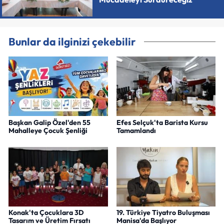
Bunlar da ilginizi çekebilir
Başkan Galip Özel'den 55
Efes Selçuk'ta Barista Kursu
Mahalleye Çocuk Şenliği
Tamamlandı
Konak'ta Çocuklara 3D
19. Türkiye Tiyatro Buluşması
Tasarım ve Üretim Fırsatı
Manisa'da Başlıyor