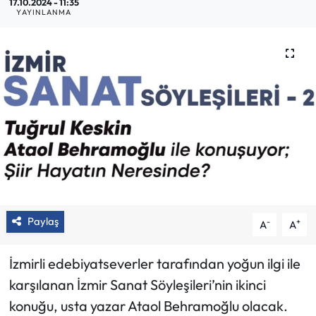
17.10.2024 - 11:35
YAYINLANMA
Paylaş
-
+
A
A
İzmirli edebiyatseverler tarafından yoğun ilgi ile
karşılanan İzmir Sanat Söyleşileri’nin ikinci
konuğu, usta yazar Ataol Behramoğlu olacak.