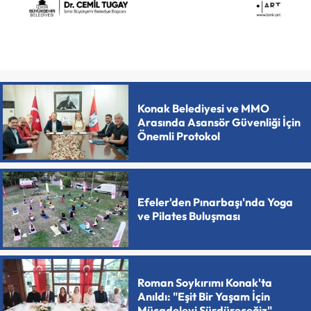
Konak Belediyesi ve MMO
Arasında Asansör Güvenliği İçin
Önemli Protokol
Efeler'den Pınarbaşı'nda Yoga
ve Pilates Buluşması
Roman Soykırımı Konak'ta
Anıldı: "Eşit Bir Yaşam İçin
Mücadeleyi Sürdüreceğiz"