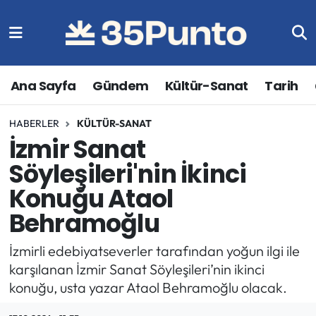
Ana Sayfa
Gündem
Kültür-Sanat
Tarih
HABERLER
KÜLTÜR-SANAT
İzmir Sanat
Söyleşileri'nin İkinci
Konuğu Ataol
Behramoğlu
İzmirli edebiyatseverler tarafından yoğun ilgi ile
karşılanan İzmir Sanat Söyleşileri’nin ikinci
konuğu, usta yazar Ataol Behramoğlu olacak.