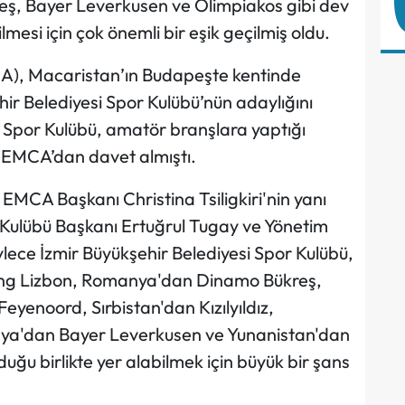
eş, Bayer Leverkusen ve Olimpiakos gibi dev
lmesi için çok önemli bir eşik geçilmiş oldu.
CA), Macaristan’ın Budapeşte kentinde
ir Belediyesi Spor Kulübü’nün adaylığını
i Spor Kulübü, amatör branşlara yaptığı
 EMCA’dan davet almıştı.
MCA Başkanı Christina Tsiligkiri'nin yanı
r Kulübü Başkanı Ertuğrul Tugay ve Yönetim
öylece İzmir Büyükşehir Belediyesi Spor Kulübü,
ting Lizbon, Romanya'dan Dinamo Bükreş,
eyenoord, Sırbistan'dan Kızılyıldız,
ya'dan Bayer Leverkusen ve Yunanistan'dan
uğu birlikte yer alabilmek için büyük bir şans