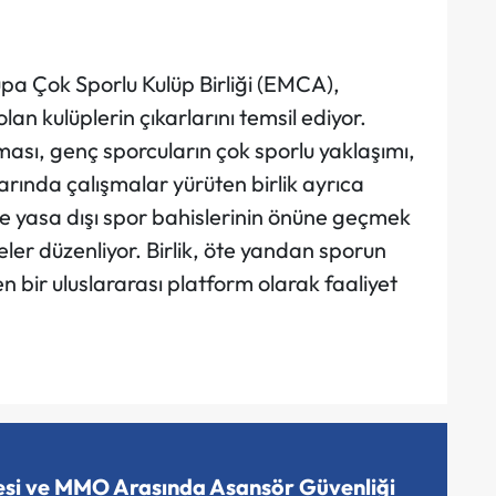
upa Çok Sporlu Kulüp Birliği (EMCA),
an kulüplerin çıkarlarını temsil ediyor.
lması, genç sporcuların çok sporlu yaklaşımı,
rında çalışmalar yürüten birlik ayrıca
k ve yasa dışı spor bahislerinin önüne geçmek
eler düzenliyor. Birlik, öte yandan sporun
en bir uluslararası platform olarak faaliyet
esi ve MMO Arasında Asansör Güvenliği