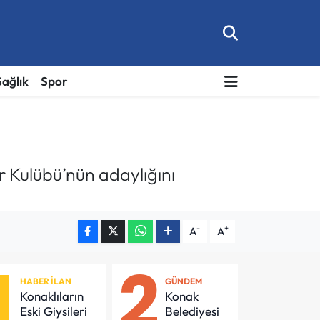
Sağlık
Spor
r Kulübü’nün adaylığını
-
+
A
A
1
2
HABER İLAN
GÜNDEM
Konaklıların
Konak
Eski Giysileri
Belediyesi