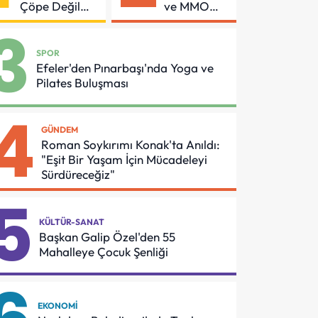
Çöpe Değil
ve MMO
Geri
Arasında
3
Dönüşüme
Asansör
Gidiyor
Güvenliği
SPOR
İçin Önemli
Efeler'den Pınarbaşı'nda Yoga ve
Protokol
Pilates Buluşması
4
GÜNDEM
Roman Soykırımı Konak'ta Anıldı:
"Eşit Bir Yaşam İçin Mücadeleyi
Sürdüreceğiz"
5
KÜLTÜR-SANAT
Başkan Galip Özel'den 55
Mahalleye Çocuk Şenliği
EKONOMI