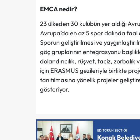
EMCA nedir?
23 ülkeden 30 kulübün yer aldığı Avr
Avrupa’da en az 5 spor dalında faal ol
Sporun geliştirilmesi ve yaygınlaştırı
göç gruplarının entegrasyonu başlıkla
dolandırıcılık, rüşvet, taciz, zorbalı
için ERASMUS gezileriyle birlikte proj
tanıtılmasına yönelik projeler geliştir
gösteriyor.
EDITÖRÜN SEÇTIĞI
Konak Belediy