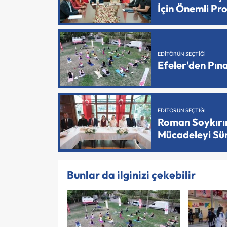
İçin Önemli Pr
EDITÖRÜN SEÇTIĞI
Efeler'den Pın
EDITÖRÜN SEÇTIĞI
Roman Soykırımı
Mücadeleyi Sü
Bunlar da ilginizi çekebilir