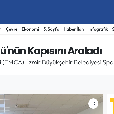
h
Çevre
Ekonomi
3. Sayfa
Haber İlan
İnfografik
bü'nün Kapısını Araladı
i (EMCA), İzmir Büyükşehir Belediyesi Spo