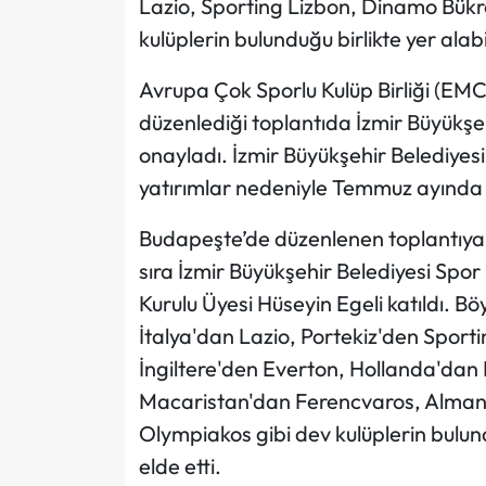
Lazio, Sporting Lizbon, Dinamo Bükr
kulüplerin bulunduğu birlikte yer alabi
Avrupa Çok Sporlu Kulüp Birliği (EM
düzenlediği toplantıda İzmir Büyükşeh
onayladı. İzmir Büyükşehir Belediyes
yatırımlar nedeniyle Temmuz ayında
Budapeşte’de düzenlenen toplantıya E
sıra İzmir Büyükşehir Belediyesi Spo
Kurulu Üyesi Hüseyin Egeli katıldı. B
İtalya'dan Lazio, Portekiz'den Spor
İngiltere'den Everton, Hollanda'dan F
Macaristan'dan Ferencvaros, Alman
Olympiakos gibi dev kulüplerin bulund
elde etti.