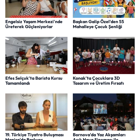
Engelsiz Yaşam Merkezi'nde
Başkan Galip Özel'den 55
Üreterek Güçleniyorlar
Mahalleye Çocuk Şenliği
Efes Selçuk'ta Barista Kursu
Konak'ta Çocuklara 3D
Tamamlandı
Tasarım ve Üretim Fırsatı
19. Türkiye Tiyatro Buluşması
Bornova'da Yaz Akşamları
Manisa'da Başlıyor
Açık Hava Sineması ile