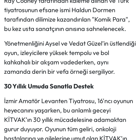
​Ray Cooney tarafından kaleme alınan ve Türk
tiyatrosunun efsane ismi Haldun Dormen
tarafından dilimize kazandırılan "Komik Para",
bu kez usta sanatçının anısına sahnelenecek.
Yönetmenliğini Aysel ve Vedat Güzel’in üstlendiği
oyun, izleyicilere yüksek tempolu ve bol
kahkahalı bir akşam vadederken, aynı
zamanda derin bir vefa örneği sergiliyor.
​30 Yıllık Umuda Sanatla Destek
​İzmir Amatör Levanten Tiyatrosu, 16'ncı oyunun
heyecanını yaşarken, bu anlamlı geceyi
KİTVAK’ın 30 yıllık mücadelesine adamaktan
gurur duyuyor. Oyunun tüm geliri, onkoloji
hastalarına ve ailelerine umut olan KİTVAK’ın