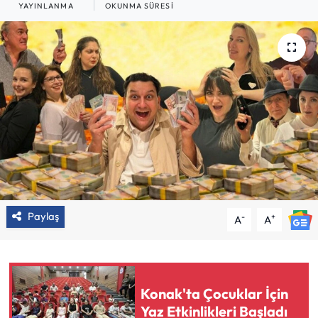
YAYINLANMA
OKUNMA SÜRESI
Paylaş
-
+
A
A
Konak'ta Çocuklar İçin
Yaz Etkinlikleri Başladı