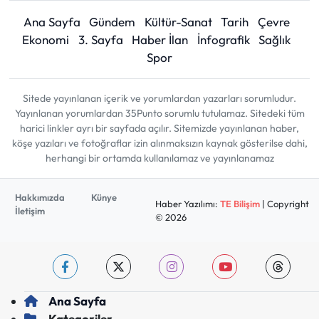
Ana Sayfa
Gündem
Kültür-Sanat
Tarih
Çevre
Ekonomi
3. Sayfa
Haber İlan
İnfografik
Sağlık
Spor
Sitede yayınlanan içerik ve yorumlardan yazarları sorumludur.
Yayınlanan yorumlardan 35Punto sorumlu tutulamaz. Sitedeki tüm
harici linkler ayrı bir sayfada açılır. Sitemizde yayınlanan haber,
köşe yazıları ve fotoğraflar izin alınmaksızın kaynak gösterilse dahi,
herhangi bir ortamda kullanılamaz ve yayınlanamaz
Hakkımızda
Künye
Haber Yazılımı:
TE Bilişim
| Copyright
İletişim
© 2026
Ana Sayfa
Kategoriler