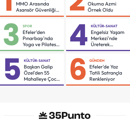
1
2
MMO Arasında
Okuma Azmi
Asansör Güvenliği
Örnek Oldu
İçin Önemli Protokol
3
4
SPOR
KÜLTÜR-SANAT
Efeler'den
Engelsiz Yaşam
Pınarbaşı'nda
Merkezi'nde
Yoga ve Pilates
Üreterek
Buluşması
Güçleniyorlar
5
6
KÜLTÜR-SANAT
GÜNDEM
Başkan Galip
Efeler'de Yaz
Özel'den 55
Tatili Satrançla
Mahalleye Çocuk
Renkleniyor
Şenliği