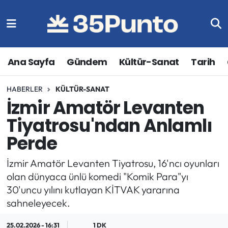
Ana Sayfa
Gündem
Kültür-Sanat
Tarih
HABERLER
KÜLTÜR-SANAT
İzmir Amatör Levanten
Tiyatrosu'ndan Anlamlı
Perde
İzmir Amatör Levanten Tiyatrosu, 16'ncı oyunları
olan dünyaca ünlü komedi "Komik Para"yı
30'uncu yılını kutlayan KİTVAK yararına
sahneleyecek.
25.02.2026 - 16:31
1 DK