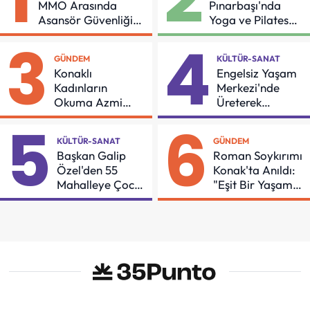
MMO Arasında
Pınarbaşı'nda
Asansör Güvenliği
Yoga ve Pilates
İçin Önemli Protokol
Buluşması
3
4
GÜNDEM
KÜLTÜR-SANAT
Konaklı
Engelsiz Yaşam
Kadınların
Merkezi'nde
Okuma Azmi
Üreterek
Örnek Oldu
Güçleniyorlar
5
6
KÜLTÜR-SANAT
GÜNDEM
Başkan Galip
Roman Soykırımı
Özel'den 55
Konak'ta Anıldı:
Mahalleye Çocuk
"Eşit Bir Yaşam
Şenliği
İçin Mücadeleyi
Sürdüreceğiz"