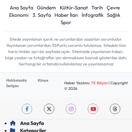
Ana Sayfa
Gündem
Kültür-Sanat
Tarih
Çevre
Ekonomi
3. Sayfa
Haber İlan
İnfografik
Sağlık
Spor
Sitede yayınlanan içerik ve yorumlardan yazarları sorumludur.
Yayınlanan yorumlardan 35Punto sorumlu tutulamaz. Sitedeki tüm
harici linkler ayrı bir sayfada açılır. Sitemizde yayınlanan haber,
köşe yazıları ve fotoğraflar izin alınmaksızın kaynak gösterilse dahi,
herhangi bir ortamda kullanılamaz ve yayınlanamaz
Hakkımızda
Künye
Haber Yazılımı:
TE Bilişim
| Copyright
İletişim
© 2026
Ana Sayfa
Kategoriler