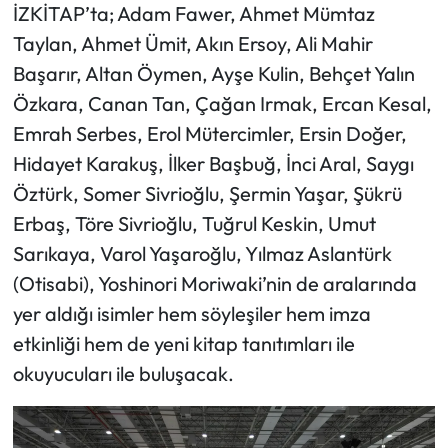
İZKİTAP’ta; Adam Fawer, Ahmet Mümtaz
Taylan, Ahmet Ümit, Akın Ersoy, Ali Mahir
Başarır, Altan Öymen, Ayşe Kulin, Behçet Yalın
Özkara, Canan Tan, Çağan Irmak, Ercan Kesal,
Emrah Serbes, Erol Mütercimler, Ersin Doğer,
Hidayet Karakuş, İlker Başbuğ, İnci Aral, Saygı
Öztürk, Somer Sivrioğlu, Şermin Yaşar, Şükrü
Erbaş, Töre Sivrioğlu, Tuğrul Keskin, Umut
Sarıkaya, Varol Yaşaroğlu, Yılmaz Aslantürk
(Otisabi), Yoshinori Moriwaki’nin de aralarında
yer aldığı isimler hem söyleşiler hem imza
etkinliği hem de yeni kitap tanıtımları ile
okuyucuları ile buluşacak.