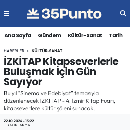
Ana Sayfa
Gündem
Kültür-Sanat
Tarih
HABERLER
KÜLTÜR-SANAT
İZKİTAP Kitapseverlerle
Buluşmak İçin Gün
Sayıyor
Bu yıl “Sinema ve Edebiyat” temasıyla
düzenlenecek İZKİTAP - 4. İzmir Kitap Fuarı,
kitapseverlere kültür şöleni sunacak.
22.10.2024 - 13:22
YAYINLANMA