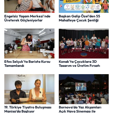
Engelsiz Yaşam Merkezi'nde
Başkan Galip Özel'den 55
Üreterek Güçleniyorlar
Mahalleye Çocuk Şenliği
Efes Selçuk'ta Barista Kursu
Konak'ta Çocuklara 3D
Tamamlandı
Tasarım ve Üretim Fırsatı
19. Türkiye Tiyatro Buluşması
Bornova'da Yaz Akşamları
Manisa'da Başlıyor
Açık Hava Sineması ile