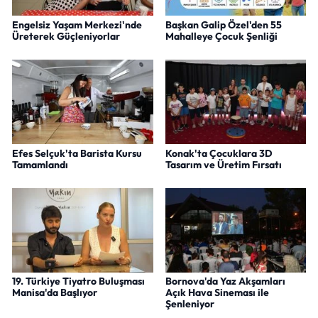
Engelsiz Yaşam Merkezi'nde
Başkan Galip Özel'den 55
Üreterek Güçleniyorlar
Mahalleye Çocuk Şenliği
Efes Selçuk'ta Barista Kursu
Konak'ta Çocuklara 3D
Tamamlandı
Tasarım ve Üretim Fırsatı
19. Türkiye Tiyatro Buluşması
Bornova'da Yaz Akşamları
Manisa'da Başlıyor
Açık Hava Sineması ile
Şenleniyor