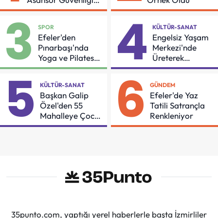
İçin Önemli Protokol
3
4
SPOR
KÜLTÜR-SANAT
Efeler'den
Engelsiz Yaşam
Pınarbaşı'nda
Merkezi'nde
Yoga ve Pilates
Üreterek
Buluşması
Güçleniyorlar
5
6
KÜLTÜR-SANAT
GÜNDEM
Başkan Galip
Efeler'de Yaz
Özel'den 55
Tatili Satrançla
Mahalleye Çocuk
Renkleniyor
Şenliği
35punto.com, yaptığı yerel haberlerle başta İzmirliler