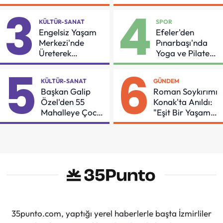
İçin Önemli Protokol
3
4
KÜLTÜR-SANAT
SPOR
Engelsiz Yaşam
Efeler'den
Merkezi'nde
Pınarbaşı'nda
Üreterek
Yoga ve Pilates
Güçleniyorlar
Buluşması
5
6
KÜLTÜR-SANAT
GÜNDEM
Başkan Galip
Roman Soykırımı
Özel'den 55
Konak'ta Anıldı:
Mahalleye Çocuk
"Eşit Bir Yaşam
Şenliği
İçin Mücadeleyi
Sürdüreceğiz"
35punto.com, yaptığı yerel haberlerle başta İzmirliler