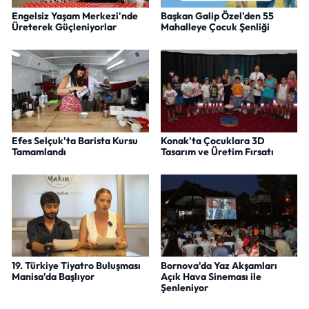
Engelsiz Yaşam Merkezi'nde
Başkan Galip Özel'den 55
Üreterek Güçleniyorlar
Mahalleye Çocuk Şenliği
Efes Selçuk'ta Barista Kursu
Konak'ta Çocuklara 3D
Tamamlandı
Tasarım ve Üretim Fırsatı
19. Türkiye Tiyatro Buluşması
Bornova'da Yaz Akşamları
Manisa'da Başlıyor
Açık Hava Sineması ile
Şenleniyor