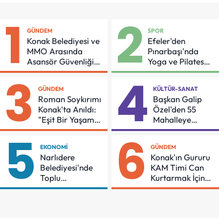
1
2
GÜNDEM
SPOR
Konak Belediyesi ve
Efeler'den
MMO Arasında
Pınarbaşı'nda
Asansör Güvenliği
Yoga ve Pilates
İçin Önemli Protokol
Buluşması
3
4
GÜNDEM
KÜLTÜR-SANAT
Roman Soykırımı
Başkan Galip
Konak'ta Anıldı:
Özel'den 55
"Eşit Bir Yaşam
Mahalleye
İçin Mücadeleyi
Çocuk Şenliği
5
6
Sürdüreceğiz"
EKONOMI
GÜNDEM
Narlıdere
Konak'ın Gururu
Belediyesi'nde
KAM Timi Can
Toplu
Kurtarmak İçin
Sözleşmeye
Demir Aldı
İmzalar Atıldı