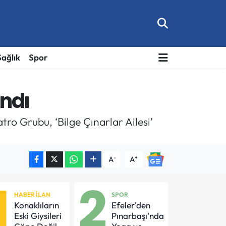
Sağlık
Spor
ındı
ro Grubu, ‘Bilge Çınarlar Ailesi’
-
+
A
A
1
2
HABER İLAN
SPOR
Konaklıların
Efeler'den
Eski Giysileri
Pınarbaşı'nda