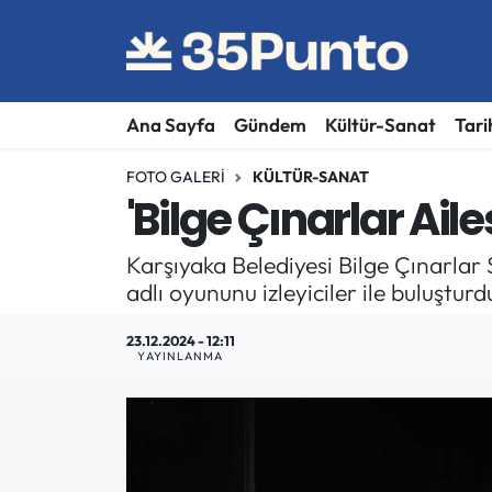
Ana Sayfa
Gündem
Kültür-Sanat
Tari
FOTO GALERI
KÜLTÜR-SANAT
'Bilge Çınarlar Ail
Karşıyaka Belediyesi Bilge Çınarlar 
adlı oyununu izleyiciler ile buluşturd
23.12.2024 - 12:11
YAYINLANMA