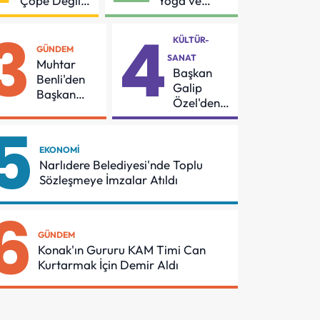
Çöpe Değil
Yoga ve
Geri
Pilates
3
4
Dönüşüme
Buluşması
KÜLTÜR-
Gidiyor
GÜNDEM
SANAT
Muhtar
Başkan
Benli'den
Galip
Başkan
Özel'den
Yetişkin'e
55
5
Teşekkür
Mahalleye
Çocuk
EKONOMI
Şenliği
Narlıdere Belediyesi'nde Toplu
Sözleşmeye İmzalar Atıldı
6
GÜNDEM
Konak'ın Gururu KAM Timi Can
Kurtarmak İçin Demir Aldı