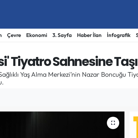
h
Çevre
Ekonomi
3. Sayfa
Haber İlan
İnfografik
esi' Tiyatro Sahnesine Taş
Sağlıklı Yaş Alma Merkezi’nin Nazar Boncuğu Tiyat
u.