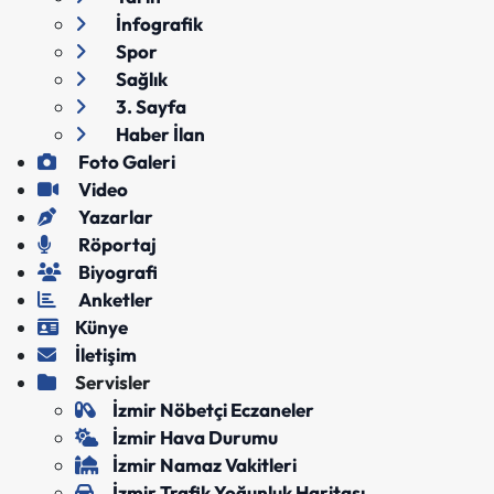
İnfografik
Spor
Sağlık
3. Sayfa
Haber İlan
Foto Galeri
Video
Yazarlar
Röportaj
Biyografi
Anketler
Künye
İletişim
Servisler
İzmir Nöbetçi Eczaneler
İzmir Hava Durumu
İzmir Namaz Vakitleri
İzmir Trafik Yoğunluk Haritası