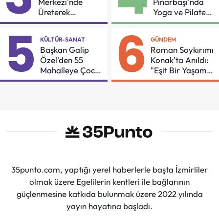
Merkezi'nde
Pınarbaşı'nda
Üreterek
Yoga ve Pilates
Güçleniyorlar
Buluşması
5
6
KÜLTÜR-SANAT
GÜNDEM
Başkan Galip
Roman Soykırımı
Özel'den 55
Konak'ta Anıldı:
Mahalleye Çocuk
"Eşit Bir Yaşam
Şenliği
İçin Mücadeleyi
Sürdüreceğiz"
35punto.com, yaptığı yerel haberlerle başta İzmirliler
olmak üzere Egelilerin kentleri ile bağlarının
güçlenmesine katkıda bulunmak üzere 2022 yılında
yayın hayatına başladı.