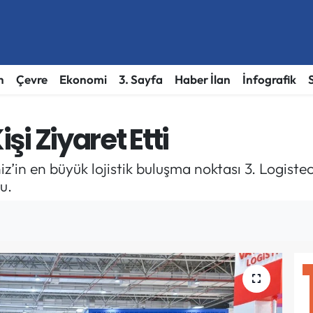
h
Çevre
Ekonomi
3. Sayfa
Haber İlan
İnfografik
işi Ziyaret Etti
in en büyük lojistik buluşma noktası 3. Logistec
u.