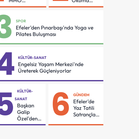
MMO
Okuma
Arasında
Azmi Örnek
3
Asansör
Oldu
Güvenliği İçin
SPOR
Önemli
Efeler'den Pınarbaşı'nda Yoga ve
Protokol
Pilates Buluşması
4
KÜLTÜR-SANAT
Engelsiz Yaşam Merkezi'nde
Üreterek Güçleniyorlar
5
6
KÜLTÜR-
GÜNDEM
SANAT
Efeler'de
Başkan
Yaz Tatili
Galip
Satrançla
Özel'den
Renkleniyor
55
Mahalleye
Çocuk