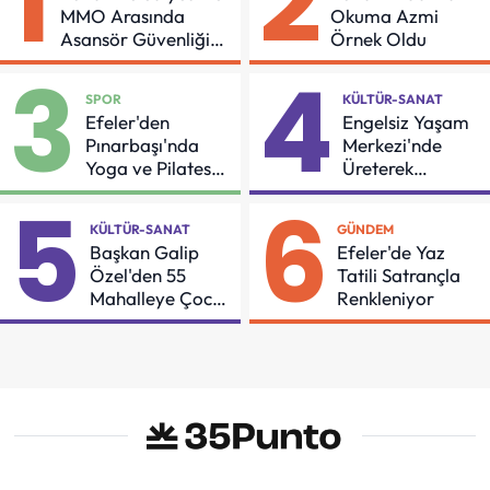
1
2
MMO Arasında
Okuma Azmi
Asansör Güvenliği
Örnek Oldu
İçin Önemli Protokol
3
4
SPOR
KÜLTÜR-SANAT
Efeler'den
Engelsiz Yaşam
Pınarbaşı'nda
Merkezi'nde
Yoga ve Pilates
Üreterek
Buluşması
Güçleniyorlar
5
6
KÜLTÜR-SANAT
GÜNDEM
Başkan Galip
Efeler'de Yaz
Özel'den 55
Tatili Satrançla
Mahalleye Çocuk
Renkleniyor
Şenliği