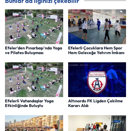
Bunlar da ilginizi çekebilir
Efeler'den Pınarbaşı'nda Yoga
Efelerli Çocuklara Hem Spor
ve Pilates Buluşması
Hem Geleceğe Yatırım İmkanı
Efelerli Vatandaşlar Yoga
Altınordu FK Ligden Çekilme
Etkinliğinde Buluştu
Kararı Aldı