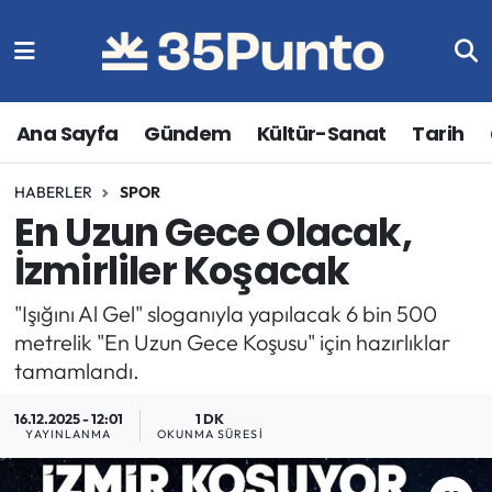
Ana Sayfa
Gündem
Kültür-Sanat
Tarih
HABERLER
SPOR
En Uzun Gece Olacak,
İzmirliler Koşacak
"Işığını Al Gel" sloganıyla yapılacak 6 bin 500
metrelik "En Uzun Gece Koşusu" için hazırlıklar
tamamlandı.
16.12.2025 - 12:01
1 DK
YAYINLANMA
OKUNMA SÜRESI