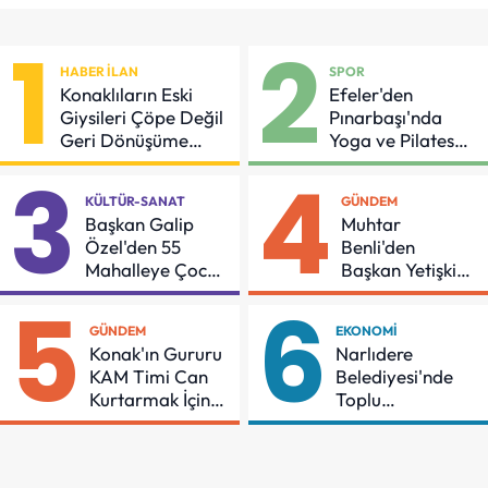
1
2
HABER İLAN
SPOR
Konaklıların Eski
Efeler'den
Giysileri Çöpe Değil
Pınarbaşı'nda
Geri Dönüşüme
Yoga ve Pilates
Gidiyor
Buluşması
3
4
KÜLTÜR-SANAT
GÜNDEM
Başkan Galip
Muhtar
Özel'den 55
Benli'den
Mahalleye Çocuk
Başkan Yetişkin'e
Şenliği
Teşekkür
5
6
GÜNDEM
EKONOMI
Konak'ın Gururu
Narlıdere
KAM Timi Can
Belediyesi'nde
Kurtarmak İçin
Toplu
Demir Aldı
Sözleşmeye
İmzalar Atıldı