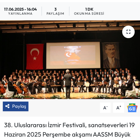
17.06.2025 - 16:04
3
1 DK
YAYINLANMA
PAYLAŞIM
OKUNMA SÜRESI
Paylaş
-
+
A
A
38. Uluslararası İzmir Festivali, sanatseverleri 19
Haziran 2025 Perşembe akşamı AASSM Büyük