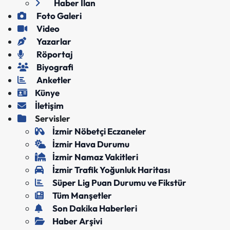
Haber İlan
Foto Galeri
Video
Yazarlar
Röportaj
Biyografi
Anketler
Künye
İletişim
Servisler
İzmir Nöbetçi Eczaneler
İzmir Hava Durumu
İzmir Namaz Vakitleri
İzmir Trafik Yoğunluk Haritası
Süper Lig Puan Durumu ve Fikstür
Tüm Manşetler
Son Dakika Haberleri
Haber Arşivi