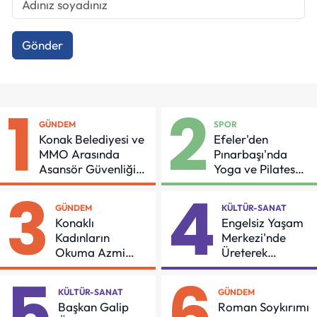
Gönder
1
2
GÜNDEM
SPOR
Konak Belediyesi ve
Efeler'den
MMO Arasında
Pınarbaşı'nda
Asansör Güvenliği
Yoga ve Pilates
İçin Önemli Protokol
Buluşması
3
4
GÜNDEM
KÜLTÜR-SANAT
Konaklı
Engelsiz Yaşam
Kadınların
Merkezi'nde
Okuma Azmi
Üreterek
Örnek Oldu
Güçleniyorlar
5
6
KÜLTÜR-SANAT
GÜNDEM
Başkan Galip
Roman Soykırımı