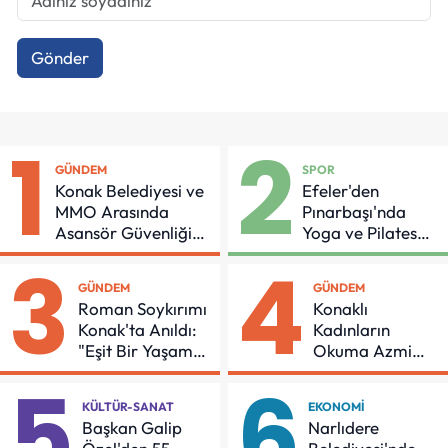
Gönder
1
2
GÜNDEM
SPOR
Konak Belediyesi ve
Efeler'den
MMO Arasında
Pınarbaşı'nda
Asansör Güvenliği
Yoga ve Pilates
İçin Önemli Protokol
Buluşması
3
4
GÜNDEM
GÜNDEM
Roman Soykırımı
Konaklı
Konak'ta Anıldı:
Kadınların
"Eşit Bir Yaşam
Okuma Azmi
İçin Mücadeleyi
Örnek Oldu
5
6
Sürdüreceğiz"
KÜLTÜR-SANAT
EKONOMI
Başkan Galip
Narlıdere