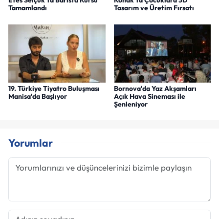
Efes Selçuk'ta Barista Kursu
Konak'ta Çocuklara 3D
Tamamlandı
Tasarım ve Üretim Fırsatı
19. Türkiye Tiyatro Buluşması
Bornova'da Yaz Akşamları
Manisa'da Başlıyor
Açık Hava Sineması ile
Şenleniyor
Yorumlar