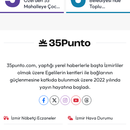
Özel'den 55
Belediyesi'nde
Mahalleye Çocuk
Toplu
Şenliği
Sözleşmeye
İmzalar Atıldı
35punto.com, yaptığı yerel haberlerle başta İzmirliler
olmak üzere Egelilerin kentleri ile bağlarının
güçlenmesine katkıda bulunmak üzere 2022 yılında
yayın hayatına başladı.
İzmir Nöbetçi Eczaneler
İzmir Hava Durumu