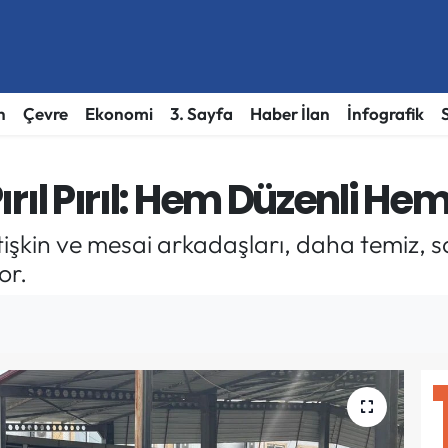
h
Çevre
Ekonomi
3. Sayfa
Haber İlan
İnfografik
Pırıl Pırıl: Hem Düzenli He
işkin ve mesai arkadaşları, daha temiz, sağl
or.