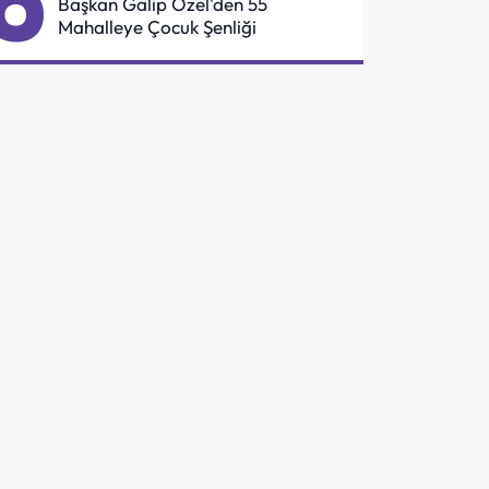
6
Başkan Galip Özel'den 55
Mahalleye Çocuk Şenliği