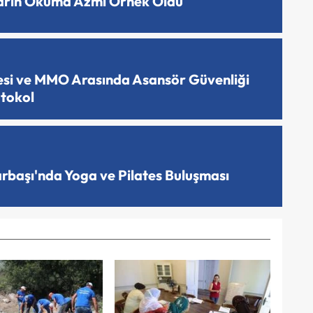
ların Okuma Azmi Örnek Oldu
esi ve MMO Arasında Asansör Güvenliği
otokol
arbaşı'nda Yoga ve Pilates Buluşması