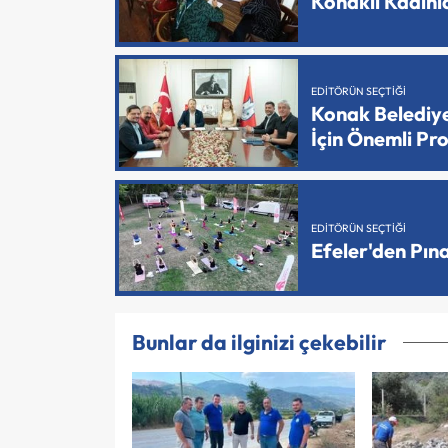
Konaklı Kadın
EDITÖRÜN SEÇTIĞI
Konak Belediy
İçin Önemli Pr
EDITÖRÜN SEÇTIĞI
Efeler'den Pın
Bunlar da ilginizi çekebilir