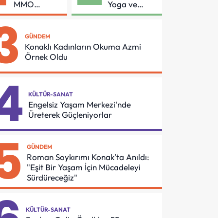
MMO
Yoga ve
Arasında
Pilates
3
Asansör
Buluşması
Güvenliği İçin
GÜNDEM
Önemli
Konaklı Kadınların Okuma Azmi
Protokol
Örnek Oldu
4
KÜLTÜR-SANAT
Engelsiz Yaşam Merkezi'nde
Üreterek Güçleniyorlar
5
GÜNDEM
Roman Soykırımı Konak'ta Anıldı:
"Eşit Bir Yaşam İçin Mücadeleyi
Sürdüreceğiz"
KÜLTÜR-SANAT