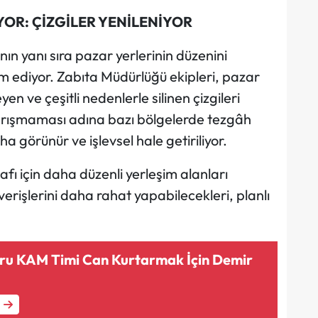
OR: ÇİZGİLER YENİLENİYOR
nın yanı sıra pazar yerlerinin düzenini
m ediyor. Zabıta Müdürlüğü ekipleri, pazar
yen ve çeşitli nedenlerle silinen çizgileri
ile karışmaması adına bazı bölgelerde tezgâh
ha görünür ve işlevsel hale getiriliyor.
ı için daha düzenli yerleşim alanları
erişlerini daha rahat yapabilecekleri, planlı
ru KAM Timi Can Kurtarmak İçin Demir