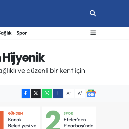
Sağlık
Spor
m Hijyenik
ıklı ve düzenli bir kent için
-
+
A
A
1
2
GÜNDEM
SPOR
Konak
Efeler'den
Belediyesi ve
Pınarbaşı'nda