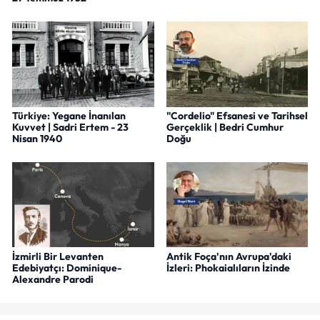
Türkiye: Yegane İnanılan
"Cordelio" Efsanesi ve Tarihsel
Kuvvet | Sadri Ertem - 23
Gerçeklik | Bedri Cumhur
Nisan 1940
Doğu
İzmirli Bir Levanten
Antik Foça'nın Avrupa'daki
Edebiyatçı: Dominique-
İzleri: Phokaialıların İzinde
Alexandre Parodi