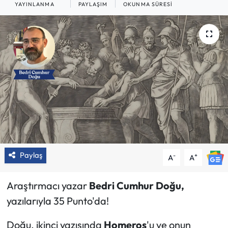
YAYINLANMA
PAYLAŞIM
OKUNMA SÜRESI
Paylaş
-
+
A
A
Araştırmacı yazar
Bedri Cumhur Doğu,
yazılarıyla 35 Punto'da!
Doğu, ikinci yazısında
Homeros
'u ve onun