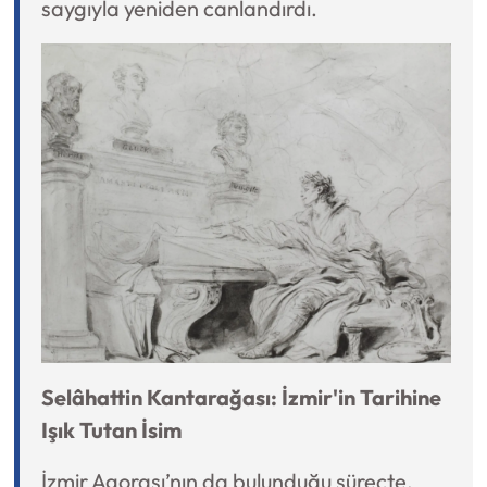
saygıyla yeniden canlandırdı.
Selâhattin
Kantarağası: İzmir'in Tarihine
Işık Tutan İsim
İzmir Agorası’nın da bulunduğu süreçte,