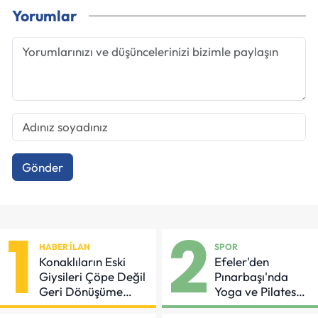
Yorumlar
Gönder
1
2
HABER İLAN
SPOR
Konaklıların Eski
Efeler'den
Giysileri Çöpe Değil
Pınarbaşı'nda
Geri Dönüşüme
Yoga ve Pilates
Gidiyor
Buluşması