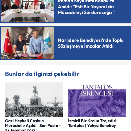
Roman Soykırımı Konak'ta
Anıldı: "Eşit Bir Yaşam İçin
Mücadeleyi Sürdüreceğiz"
Narlıdere Belediyesi'nde Toplu
Sözleşmeye İmzalar Atıldı
Bunlar da ilginizi çekebilir
Gazi Heykeli Coşkun
İzmirli Bir Kralın Trajedisi:
Merasimle Açıldı | Son Posta -
Tantalos | Yahya Benekay
27 Temmuz 1932