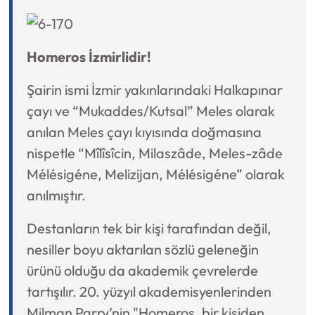
Homeros İzmirlidir!
Şairin ismi İzmir yakınlarındaki Halkapınar
çayı ve “Mukaddes/Kutsal” Meles olarak
anılan Meles çayı kıyısında doğmasına
nispetle “Mîlîsîcin, Milaszâde, Meles-zâde
Mélésigéne, Melizijan, Mélésigéne” olarak
anılmıştır.
Destanların tek bir kişi tarafından değil,
nesiller boyu aktarılan sözlü geleneğin
ürünü olduğu da akademik çevrelerde
tartışılır. 20. yüzyıl akademisyenlerinden
Milman Parry’nin "Homeros, bir kişiden