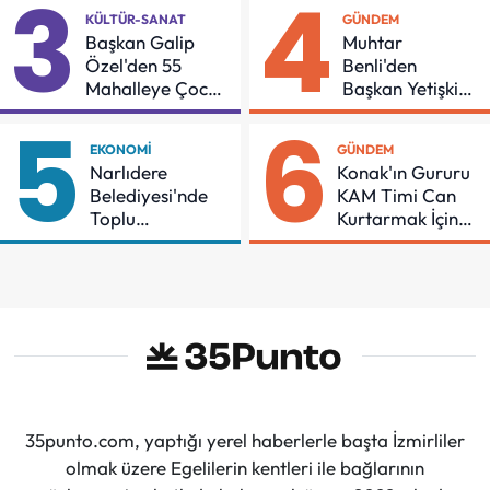
3
4
KÜLTÜR-SANAT
GÜNDEM
Başkan Galip
Muhtar
Özel'den 55
Benli'den
Mahalleye Çocuk
Başkan Yetişkin'e
Şenliği
Teşekkür
5
6
EKONOMI
GÜNDEM
Narlıdere
Konak'ın Gururu
Belediyesi'nde
KAM Timi Can
Toplu
Kurtarmak İçin
Sözleşmeye
Demir Aldı
İmzalar Atıldı
35punto.com, yaptığı yerel haberlerle başta İzmirliler
olmak üzere Egelilerin kentleri ile bağlarının