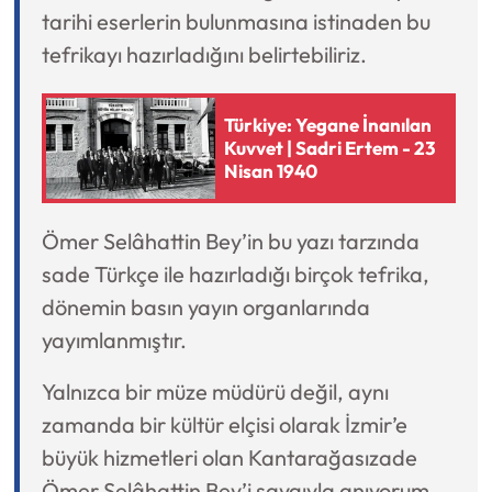
tarihi eserlerin bulunmasına istinaden bu
tefrikayı hazırladığını belirtebiliriz.
Türkiye: Yegane İnanılan
Kuvvet | Sadri Ertem - 23
Nisan 1940
Ömer Selâhattin Bey’in bu yazı tarzında
sade Türkçe ile hazırladığı birçok tefrika,
dönemin basın yayın organlarında
yayımlanmıştır.
Yalnızca bir müze müdürü değil, aynı
zamanda bir kültür elçisi olarak İzmir’e
büyük hizmetleri olan Kantarağasızade
Ömer Selâhattin Bey’i saygıyla anıyorum.