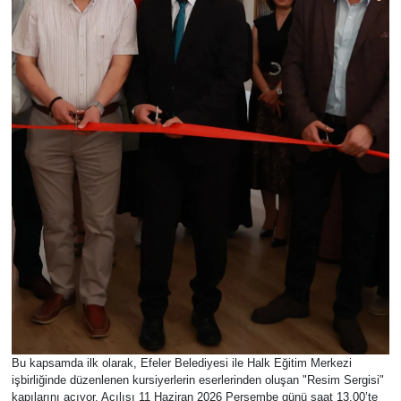
Bu kapsamda ilk olarak, Efeler Belediyesi ile Halk Eğitim Merkezi
işbirliğinde düzenlenen kursiyerlerin eserlerinden oluşan "Resim Sergisi"
kapılarını açıyor. Açılışı 11 Haziran 2026 Perşembe günü saat 13.00’te