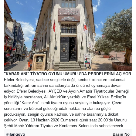
"KARAR ANI" TİYATRO OYUNU UMURLU’DA PERDELERİNİ AÇIYOR
Efeler Belediyesi, sadece sergilerle değil, kentsel bilinci ve toplumsal
farkındalığı artıran sahne sanatlarıyla da öncü rol oynamaya devam
ediyor. Efeler Belediyesi, AYÇED ve Aydın Amatör Tiyatrocular Derneği
iş birliğiyle hazırlanan, Ali Aktürk’ün yazdığı ve Emel Yüksel Erdinç’in
yönettiği "Karar Anı" isimli tiyatro oyunu seyirciyle buluşuyor. Çevre
sorunlarını ve küresel geleceği odak noktasına alan bu güçlü
prodüksiyon, zengin oyuncu kadrosu ve sahne tasarımıyla dikkat
çekiyor. Oyun, 13 Haziran 2026 Cumartesi günü saat 20.00’de Umurlu
Şehit Mahir Yıldırım Tiyatro ve Konferans Salonu’nda sahnelenecek.
#ilangovtr
Basın No