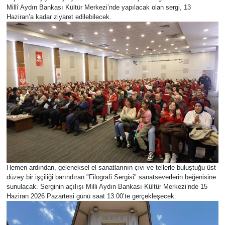
Millî Aydın Bankası Kültür Merkezi’nde yapılacak olan sergi, 13
Haziran’a kadar ziyaret edilebilecek.
Hemen ardından, geleneksel el sanatlarının çivi ve tellerle buluştuğu üst
düzey bir işçiliği barındıran "Filografi Sergisi" sanatseverlerin beğenisine
sunulacak. Serginin açılışı Milli Aydın Bankası Kültür Merkezi’nde 15
Haziran 2026 Pazartesi günü saat 13.00’te gerçekleşecek.