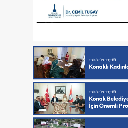
EDITÖRÜN SEÇTIĞI
Konaklı Kadın
EDITÖRÜN SEÇTIĞI
Konak Belediy
İçin Önemli Pr