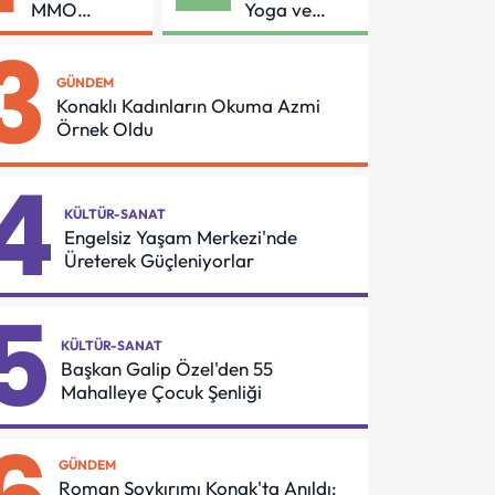
MMO
Yoga ve
Arasında
Pilates
3
Asansör
Buluşması
Güvenliği İçin
GÜNDEM
Önemli
Konaklı Kadınların Okuma Azmi
Protokol
Örnek Oldu
4
KÜLTÜR-SANAT
Engelsiz Yaşam Merkezi'nde
Üreterek Güçleniyorlar
5
KÜLTÜR-SANAT
Başkan Galip Özel'den 55
Mahalleye Çocuk Şenliği
GÜNDEM
Roman Soykırımı Konak'ta Anıldı: