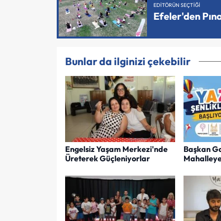
EDITÖRÜN SEÇTIĞI
Efeler'den Pın
Bunlar da ilginizi çekebilir
Engelsiz Yaşam Merkezi'nde
Başkan Ga
Üreterek Güçleniyorlar
Mahalleye