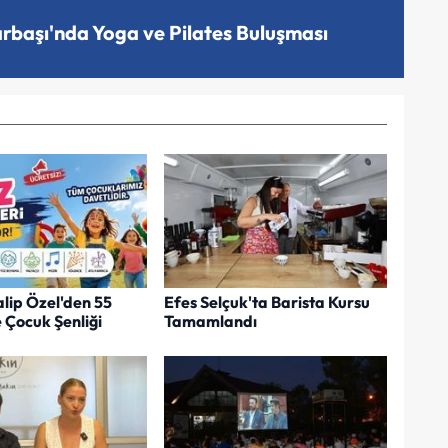
arbaşı'nda Yoga ve Pilates Buluşması
lip Özel'den 55
Efes Selçuk'ta Barista Kursu
 Çocuk Şenliği
Tamamlandı