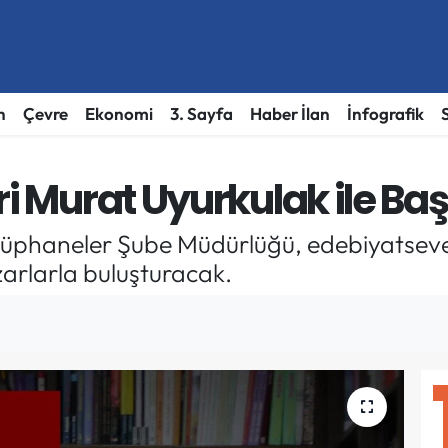
h
Çevre
Ekonomi
3. Sayfa
Haber İlan
İnfografik
ri Murat Uyurkulak ile Baş
ütüphaneler Şube Müdürlüğü, edebiyatseve
azarlarla buluşturacak.