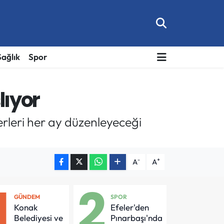
Sağlık
Spor
lıyor
rleri her ay düzenleyeceği
-
+
A
A
1
2
GÜNDEM
SPOR
Konak
Efeler'den
Belediyesi ve
Pınarbaşı'nda