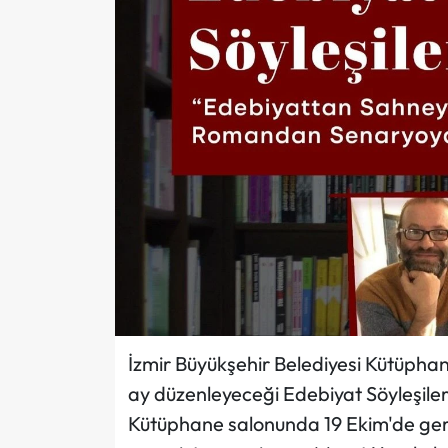
İzmir Büyükşehir Belediyesi Kütüpha
ay düzenleyeceği Edebiyat Söyleşileri 
Kütüphane salonunda 19 Ekim'de gerç