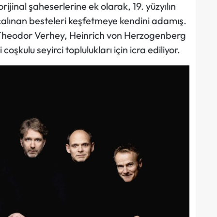
jinal şaheserlerine ek olarak, 19. yüzyılın
çalınan besteleri keşfetmeye kendini adamış.
 Theodor Verhey, Heinrich von Herzogenberg
oşkulu seyirci toplulukları için icra ediliyor.