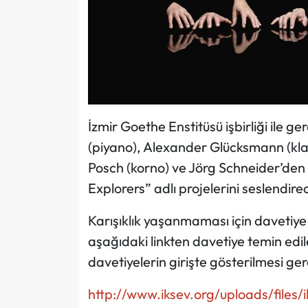
İzmir Goethe Enstitüsü işbirliği ile
(piyano), Alexander Glücksmann (klar
Posch (korno) ve Jörg Schneider’den
Explorers” adlı projelerini seslendire
Karışıklık yaşanmaması için davetiye a
aşağıdaki linkten davetiye temin edile
davetiyelerin girişte gösterilmesi ger
http://www.iksev.org/uploads/files