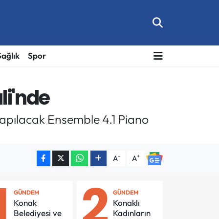
Sağlık
Spor
li'nde
i yapılacak Ensemble 4.1 Piano
-
+
A
A
1
2
GÜNDEM
GÜNDEM
Konak
Konaklı
Belediyesi ve
Kadınların