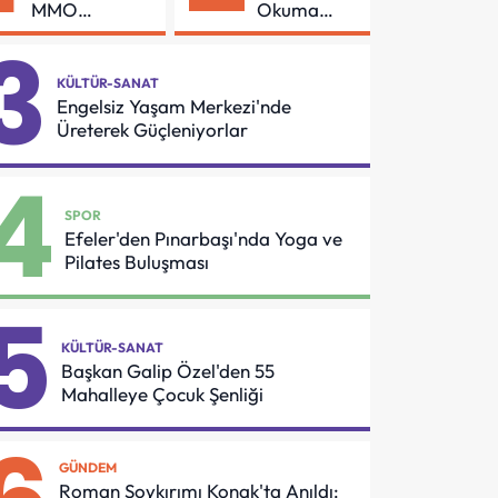
MMO
Okuma
Arasında
Azmi Örnek
3
Asansör
Oldu
Güvenliği İçin
KÜLTÜR-SANAT
Önemli
Engelsiz Yaşam Merkezi'nde
Protokol
Üreterek Güçleniyorlar
4
SPOR
Efeler'den Pınarbaşı'nda Yoga ve
Pilates Buluşması
5
KÜLTÜR-SANAT
Başkan Galip Özel'den 55
Mahalleye Çocuk Şenliği
GÜNDEM
Roman Soykırımı Konak'ta Anıldı: