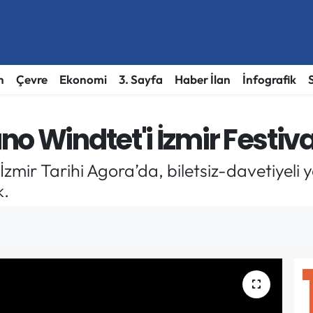
h
Çevre
Ekonomi
3. Sayfa
Haber İlan
İnfografik
o Windtet'i İzmir Festiva
, İzmir Tarihi Agora’da, biletsiz-davetiyel
k.