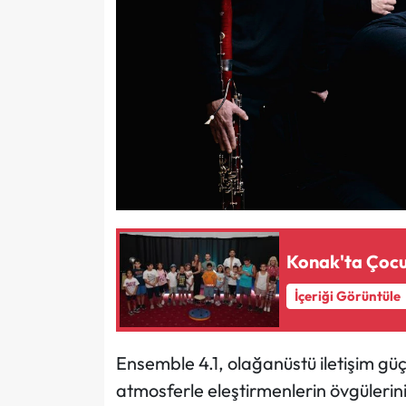
Konak'ta Çocu
İçeriği Görüntüle
Ensemble 4.1, olağanüstü iletişim güç
atmosferle eleştirmenlerin övgüleri