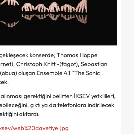
 gerçekleşecek konserde; Thomas Hoppe
net), Christoph Knitt -(fagot), Sebastian
 (obua) oluşan Ensemble 4.1 “The Sonic
cek.
lınması gerektiğini belirten İKSEV yetkilileri,
bileceğini, çıktı ya da telefonlara indirilecek
ektiğini aktardı.
/iksev/web%20davetiye.jpg