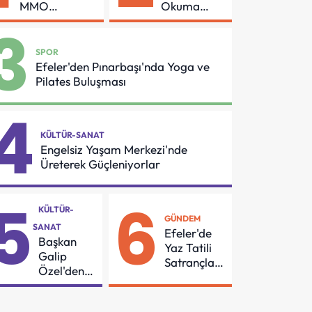
MMO
Okuma
Arasında
Azmi Örnek
3
Asansör
Oldu
Güvenliği İçin
SPOR
Önemli
Efeler'den Pınarbaşı'nda Yoga ve
Protokol
Pilates Buluşması
4
KÜLTÜR-SANAT
Engelsiz Yaşam Merkezi'nde
Üreterek Güçleniyorlar
5
6
KÜLTÜR-
GÜNDEM
SANAT
Efeler'de
Başkan
Yaz Tatili
Galip
Satrançla
Özel'den
Renkleniyor
55
Mahalleye