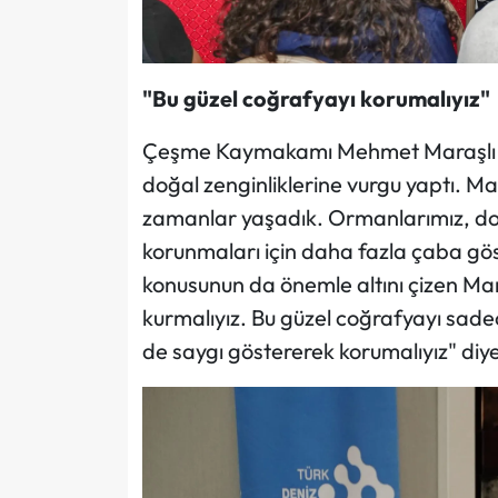
"Bu güzel coğrafyayı korumalıyız"
Çeşme Kaymakamı Mehmet Maraşlı ise
doğal zenginliklerine vurgu yaptı. M
zamanlar yaşadık. Ormanlarımız, doğ
korunmaları için daha fazla çaba gös
konusunun da önemle altını çizen Mar
kurmalıyız. Bu güzel coğrafyayı sadec
de saygı göstererek korumalıyız" diy