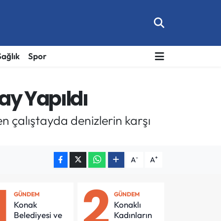
Sağlık
Spor
ay Yapıldı
n çalıştayda denizlerin karşı
-
+
A
A
1
2
GÜNDEM
GÜNDEM
Konak
Konaklı
Belediyesi ve
Kadınların