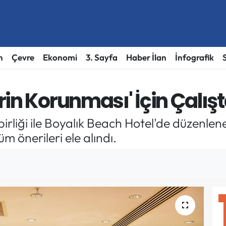
h
Çevre
Ekonomi
3. Sayfa
Haber İlan
İnfografik
in Korunması' İçin Çalışt
rliği ile Boyalık Beach Hotel'de düzenlene
m önerileri ele alındı.