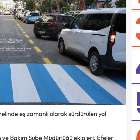
nelinde eş zamanlı olarak sürdürülen yol
ım ve Bakım Şube Müdürlüğü ekipleri, Efeler