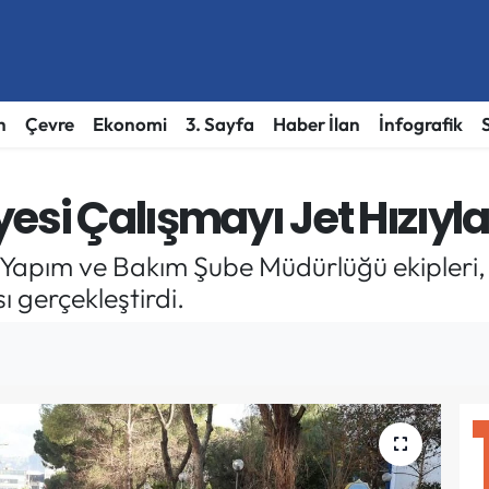
h
Çevre
Ekonomi
3. Sayfa
Haber İlan
İnfografik
yesi Çalışmayı Jet Hızıy
ol Yapım ve Bakım Şube Müdürlüğü ekipleri,
 gerçekleştirdi.