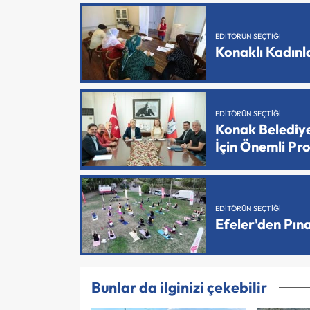
EDITÖRÜN SEÇTIĞI
Konaklı Kadın
EDITÖRÜN SEÇTIĞI
Konak Belediy
İçin Önemli Pr
EDITÖRÜN SEÇTIĞI
Efeler'den Pın
Bunlar da ilginizi çekebilir