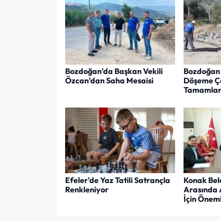
Bozdoğan'da Başkan Vekili
Bozdoğan 
Özcan'dan Saha Mesaisi
Döşeme Ça
Tamamlan
Efeler'de Yaz Tatili Satrançla
Konak Bel
Renkleniyor
Arasında 
İçin Öneml