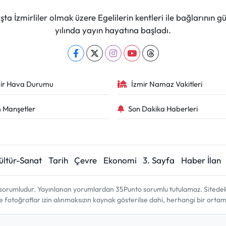
ta İzmirliler olmak üzere Egelilerin kentleri ile bağlarını
yılında yayın hayatına başladı.
ir Hava Durumu
İzmir Namaz Vakitleri
 Manşetler
Son Dakika Haberleri
ültür-Sanat
Tarih
Çevre
Ekonomi
3. Sayfa
Haber İlan
sorumludur. Yayınlanan yorumlardan 35Punto sorumlu tutulamaz. Sitedeki tü
ve fotoğraflar izin alınmaksızın kaynak gösterilse dahi, herhangi bir ort