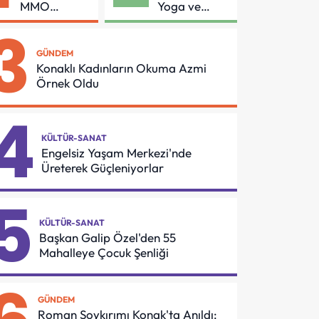
MMO
Yoga ve
Arasında
Pilates
3
Asansör
Buluşması
Güvenliği İçin
GÜNDEM
Önemli
Konaklı Kadınların Okuma Azmi
Protokol
Örnek Oldu
4
KÜLTÜR-SANAT
Engelsiz Yaşam Merkezi'nde
Üreterek Güçleniyorlar
5
KÜLTÜR-SANAT
Başkan Galip Özel'den 55
Mahalleye Çocuk Şenliği
GÜNDEM
Roman Soykırımı Konak'ta Anıldı: