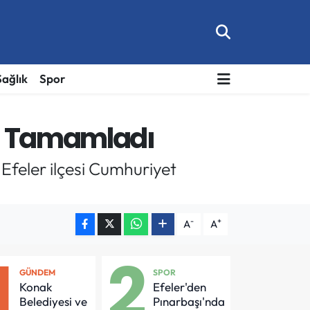
Sağlık
Spor
la Tamamladı
 Efeler ilçesi Cumhuriyet
-
+
A
A
1
2
GÜNDEM
SPOR
Konak
Efeler'den
Belediyesi ve
Pınarbaşı'nda