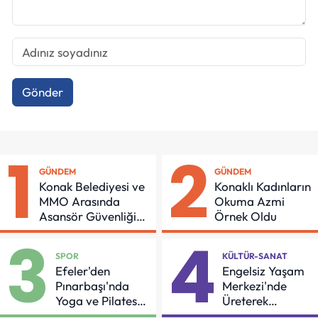
Gönder
1
2
GÜNDEM
GÜNDEM
Konak Belediyesi ve
Konaklı Kadınların
MMO Arasında
Okuma Azmi
Asansör Güvenliği
Örnek Oldu
İçin Önemli Protokol
3
4
SPOR
KÜLTÜR-SANAT
Efeler'den
Engelsiz Yaşam
Pınarbaşı'nda
Merkezi'nde
Yoga ve Pilates
Üreterek
Buluşması
Güçleniyorlar