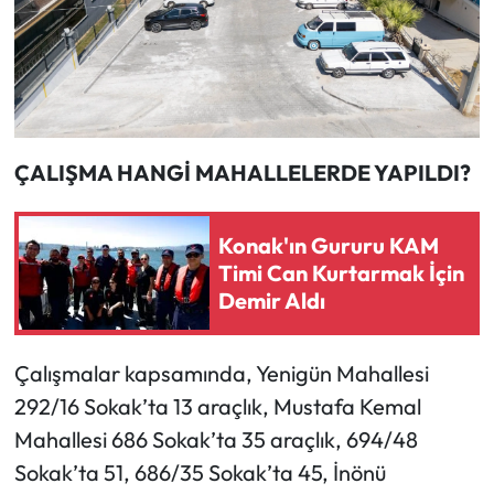
ÇALIŞMA HANGİ MAHALLELERDE YAPILDI?
Konak'ın Gururu KAM
Timi Can Kurtarmak İçin
Demir Aldı
Çalışmalar kapsamında, Yenigün Mahallesi
292/16 Sokak’ta 13 araçlık, Mustafa Kemal
Mahallesi 686 Sokak’ta 35 araçlık, 694/48
Sokak’ta 51, 686/35 Sokak’ta 45, İnönü