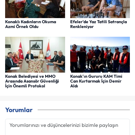
Konaklı Kadınların Okuma
Efeler'de Yaz Tatili Satrançla
Azmi Örnek Oldu
Renkleniyor
Konak Belediyesi ve MMO
Konak'ın Gururu KAM Timi
Arasında Asansör Güvenliği
Can Kurtarmak İçin Demir
İçin Önemli Protokol
Aldı
Yorumlar