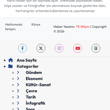
harici linkler ayrı bir sayfada açılır. Sitemizde yayınlanan haber,
köşe yazıları ve fotoğraflar izin alınmaksızın kaynak gösterilse dahi,
herhangi bir ortamda kullanılamaz ve yayınlanamaz
Hakkımızda
Künye
Haber Yazılımı:
TE Bilişim
| Copyright
İletişim
© 2026
Ana Sayfa
Kategoriler
Gündem
Ekonomi
Kültür-Sanat
Çevre
Tarih
İnfografik
Spor