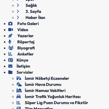
Sağlık
3. Sayfa
Haber İlan
Foto Galeri
Video
Yazarlar
Röportaj
Biyografi
Anketler
Künye
İletişim
Servisler
İzmir Nöbetçi Eczaneler
İzmir Hava Durumu
İzmir Namaz Vakitleri
İzmir Trafik Yoğunluk Haritası
Süper Lig Puan Durumu ve Fikstür
Tüm Manşetler