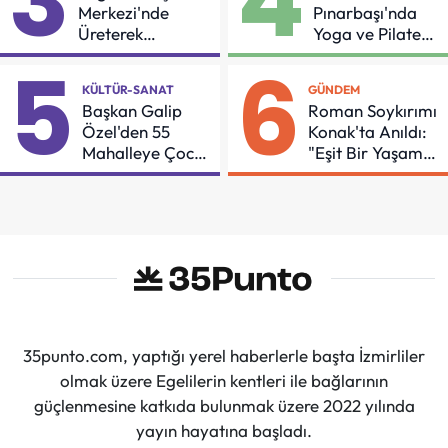
3
4
Merkezi'nde
Pınarbaşı'nda
Üreterek
Yoga ve Pilates
Güçleniyorlar
Buluşması
5
6
KÜLTÜR-SANAT
GÜNDEM
Başkan Galip
Roman Soykırımı
Özel'den 55
Konak'ta Anıldı:
Mahalleye Çocuk
"Eşit Bir Yaşam
Şenliği
İçin Mücadeleyi
Sürdüreceğiz"
35punto.com, yaptığı yerel haberlerle başta İzmirliler
olmak üzere Egelilerin kentleri ile bağlarının
güçlenmesine katkıda bulunmak üzere 2022 yılında
yayın hayatına başladı.