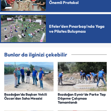
Önemli Protokol
Efeler'den Pınarbaşı'nda Yoga
ve Pilates Buluşması
Bunlar da ilginizi çekebilir
Bozdoğan'da Başkan Vekili
Bozdoğan Eymir'de Parke Taşı
Özcan'dan Saha Mesaisi
Döşeme Çalışması
Tamamlandı