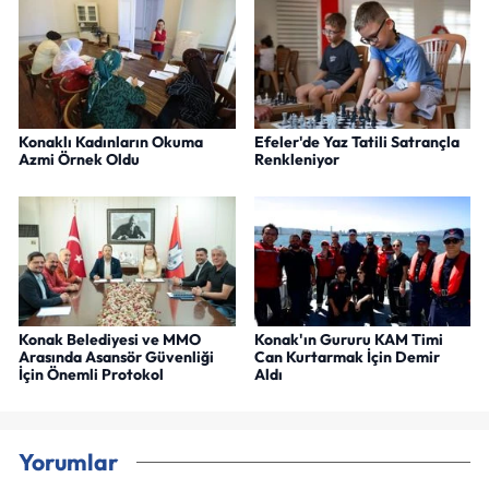
Konaklı Kadınların Okuma
Efeler'de Yaz Tatili Satrançla
Azmi Örnek Oldu
Renkleniyor
Konak Belediyesi ve MMO
Konak'ın Gururu KAM Timi
Arasında Asansör Güvenliği
Can Kurtarmak İçin Demir
İçin Önemli Protokol
Aldı
Yorumlar