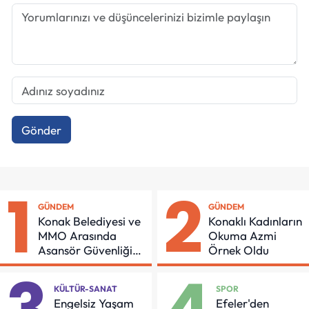
Gönder
1
2
GÜNDEM
GÜNDEM
Konak Belediyesi ve
Konaklı Kadınların
MMO Arasında
Okuma Azmi
Asansör Güvenliği
Örnek Oldu
İçin Önemli Protokol
KÜLTÜR-SANAT
SPOR
Engelsiz Yaşam
Efeler'den