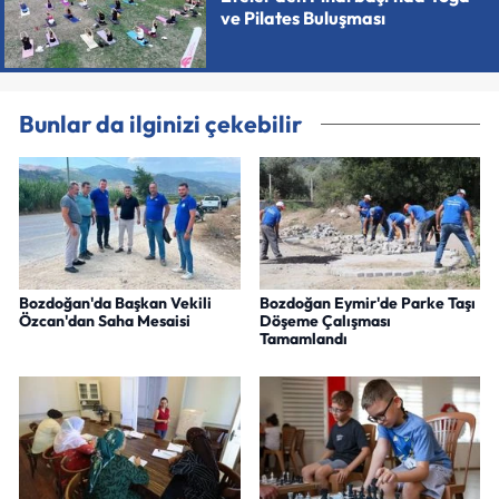
ve Pilates Buluşması
Bunlar da ilginizi çekebilir
Bozdoğan'da Başkan Vekili
Bozdoğan Eymir'de Parke Taşı
Özcan'dan Saha Mesaisi
Döşeme Çalışması
Tamamlandı