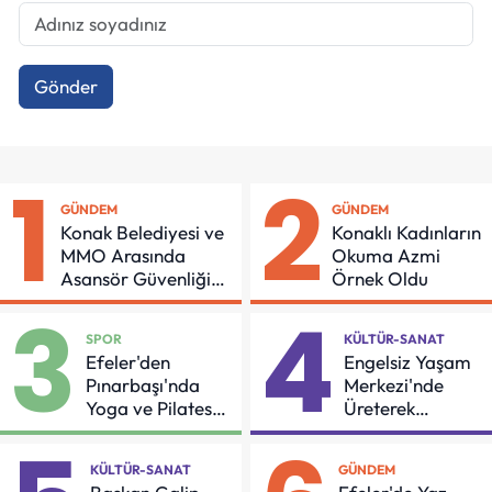
Gönder
1
2
GÜNDEM
GÜNDEM
Konak Belediyesi ve
Konaklı Kadınların
MMO Arasında
Okuma Azmi
Asansör Güvenliği
Örnek Oldu
İçin Önemli Protokol
3
4
SPOR
KÜLTÜR-SANAT
Efeler'den
Engelsiz Yaşam
Pınarbaşı'nda
Merkezi'nde
Yoga ve Pilates
Üreterek
Buluşması
Güçleniyorlar
KÜLTÜR-SANAT
GÜNDEM