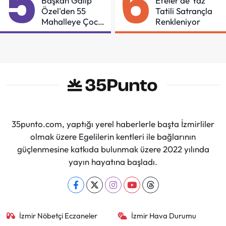
5
6
Başkan Galip
Efeler'de Yaz
Özel'den 55
Tatili Satrançla
Mahalleye Çocuk
Renkleniyor
Şenliği
35punto.com, yaptığı yerel haberlerle başta İzmirliler
olmak üzere Egelilerin kentleri ile bağlarının
güçlenmesine katkıda bulunmak üzere 2022 yılında
yayın hayatına başladı.
İzmir Nöbetçi Eczaneler
İzmir Hava Durumu