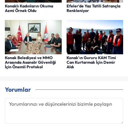
Konaklı Kadınların Okuma
Efeler'de Yaz Tatili Satrançla
Azmi Örnek Oldu
Renkleniyor
Konak Belediyesi ve MMO
Konak'ın Gururu KAM Timi
Arasında Asansör Güvenliği
Can Kurtarmak İçin Demir
İçin Önemli Protokol
Aldı
Yorumlar