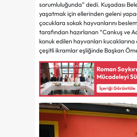
sorumluluğunda” dedi. Kuşadası Bele
yaşatmak için ellerinden geleni yap
çocuklara sokak hayvanlarını beslem
tarafından hazırlanan “Cankuş ve Ada
konuk edilen hayvanları kucaklarına a
çeşitli ikramlar eşliğinde Başkan Ömer
Roman Soykırım
Mücadeleyi Sü
İçeriği Görüntüle