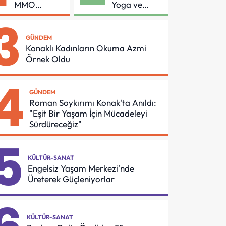
MMO
Yoga ve
Arasında
Pilates
3
Asansör
Buluşması
Güvenliği İçin
GÜNDEM
Önemli
Konaklı Kadınların Okuma Azmi
Protokol
Örnek Oldu
4
GÜNDEM
Roman Soykırımı Konak'ta Anıldı:
"Eşit Bir Yaşam İçin Mücadeleyi
Sürdüreceğiz"
5
KÜLTÜR-SANAT
Engelsiz Yaşam Merkezi'nde
Üreterek Güçleniyorlar
KÜLTÜR-SANAT