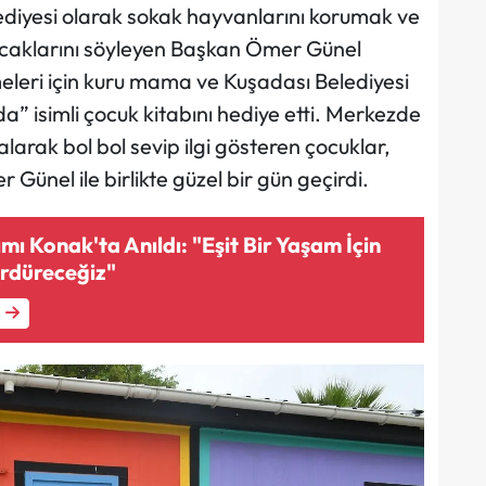
diyesi olarak sokak hayvanlarını korumak ve
acaklarını söyleyen Başkan Ömer Günel
eleri için kuru mama ve Kuşadası Belediyesi
” isimli çocuk kitabını hediye etti. Merkezde
larak bol bol sevip ilgi gösteren çocuklar,
 Günel ile birlikte güzel bir gün geçirdi.
ı Konak'ta Anıldı: "Eşit Bir Yaşam İçin
rdüreceğiz"