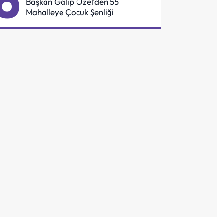
6
Başkan Galip Özel'den 55
Mahalleye Çocuk Şenliği