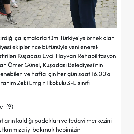
çirdiği çalışmalarla tüm Türkiye’ye örnek olan
esi ekiplerince bütünüyle yenilenerek
etirilen Kuşadası Evcil Hayvan Rehabilitasyon
şkan Ömer Günel, Kuşadası Belediyesi’nin
zlenebilen ve hafta için her gün saat 16.00’a
ahim Zeki Emgin İlkokulu 3-E sınıfı
stların kaldığı padokları ve tedavi merkezini
larımıza iyi bakmak hepimizin