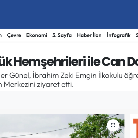
h
Çevre
Ekonomi
3. Sayfa
Haber İlan
İnfografik
 Hemşehrileri ile Can Dos
Günel, İbrahim Zeki Emgin İlkokulu öğrenc
Merkezini ziyaret etti.