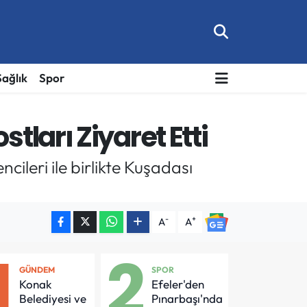
Sağlık
Spor
tları Ziyaret Etti
ileri ile birlikte Kuşadası
-
+
A
A
1
2
GÜNDEM
SPOR
Konak
Efeler'den
Belediyesi ve
Pınarbaşı'nda