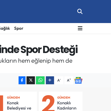
Sağlık
Spor
inde Spor Desteği
cukların hem eğlenip hem de
-
+
A
A
1
2
GÜNDEM
GÜNDEM
Konak
Konaklı
Belediyesi ve
Kadınların