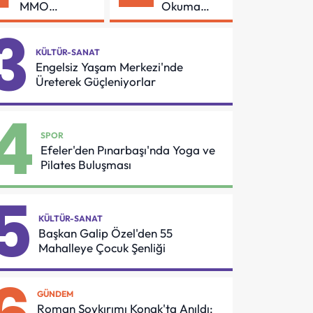
MMO
Okuma
Arasında
Azmi Örnek
3
Asansör
Oldu
Güvenliği İçin
KÜLTÜR-SANAT
Önemli
Engelsiz Yaşam Merkezi'nde
Protokol
Üreterek Güçleniyorlar
4
SPOR
Efeler'den Pınarbaşı'nda Yoga ve
Pilates Buluşması
5
KÜLTÜR-SANAT
Başkan Galip Özel'den 55
Mahalleye Çocuk Şenliği
GÜNDEM
Roman Soykırımı Konak'ta Anıldı: