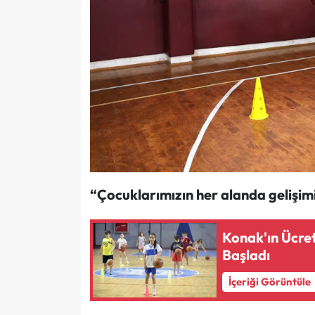
“Çocuklarımızın her alanda gelişimi 
Konak'ın Ücre
Başladı
İçeriği Görüntüle