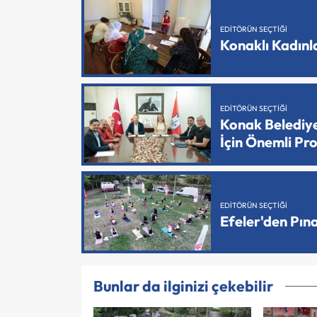
EDITÖRÜN SEÇTIĞI
Konaklı Kadın
EDITÖRÜN SEÇTIĞI
Konak Belediy
İçin Önemli Pr
EDITÖRÜN SEÇTIĞI
Efeler'den Pın
Bunlar da ilginizi çekebilir