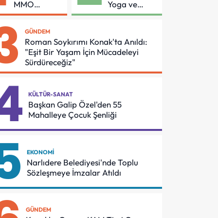
MMO
Yoga ve
Arasında
Pilates
3
Asansör
Buluşması
GÜNDEM
Güvenliği İçin
Roman Soykırımı Konak'ta Anıldı:
Önemli
"Eşit Bir Yaşam İçin Mücadeleyi
Protokol
Sürdüreceğiz"
4
KÜLTÜR-SANAT
Başkan Galip Özel'den 55
Mahalleye Çocuk Şenliği
5
EKONOMI
Narlıdere Belediyesi'nde Toplu
Sözleşmeye İmzalar Atıldı
GÜNDEM