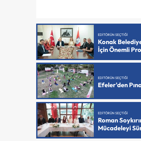
EDITÖRÜN SEÇTIĞI
Konak Belediy
İçin Önemli Pr
EDITÖRÜN SEÇTIĞI
Efeler'den Pın
EDITÖRÜN SEÇTIĞI
Roman Soykırımı
Mücadeleyi Sü