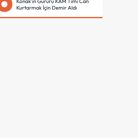
6
Konak'ın Gururu KAM Timi Can
Kurtarmak İçin Demir Aldı