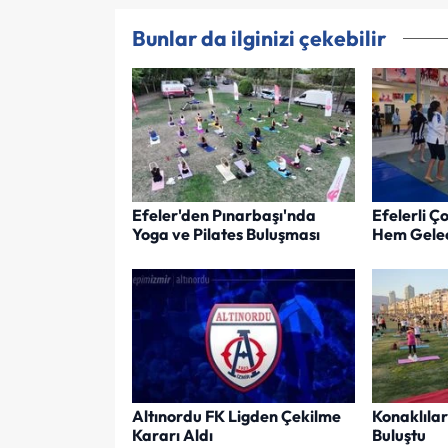
Bunlar da ilginizi çekebilir
Efeler'den Pınarbaşı'nda
Efelerli 
Yoga ve Pilates Buluşması
Hem Gelec
Altınordu FK Ligden Çekilme
Konaklıla
Kararı Aldı
Buluştu