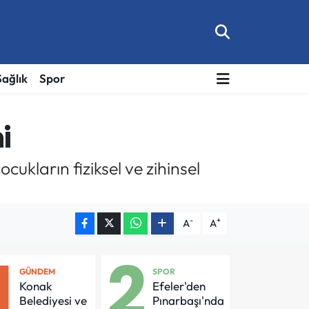
Sağlık
Spor
i
cukların fiziksel ve zihinsel
-
+
A
A
1
2
GÜNDEM
SPOR
Konak
Efeler'den
Belediyesi ve
Pınarbaşı'nda