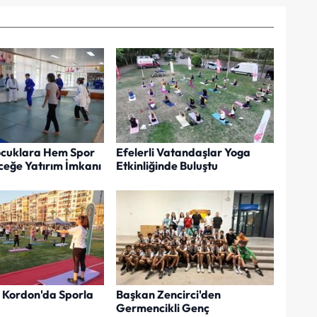
Çocuklara Hem Spor
Efelerli Vatandaşlar Yoga
eğe Yatırım İmkanı
Etkinliğinde Buluştu
r Kordon'da Sporla
Başkan Zencirci'den
Germencikli Genç