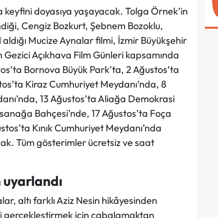
ma keyfini doyasıya yaşayacak. Tolga Örnek’in
endiği, Cengiz Bozkurt, Şebnem Bozoklu,
aldığı Mucize Aynalar filmi, İzmir Büyükşehir
en Gezici Açıkhava Film Günleri kapsamında
tos’ta Bornova Büyük Park’ta, 2 Ağustos’ta
stos’ta Kiraz Cumhuriyet Meydanı’nda, 8
danı’nda, 13 Ağustos’ta Aliağa Demokrasi
sanağa Bahçesi’nde, 17 Ağustos’ta Foça
ustos’ta Kınık Cumhuriyet Meydanı’nda
ak. Tüm gösterimler ücretsiz ve saat
 uyarlandı
, altı farklı Aziz Nesin hikâyesinden
ni gerçekleştirmek için çabalamaktan