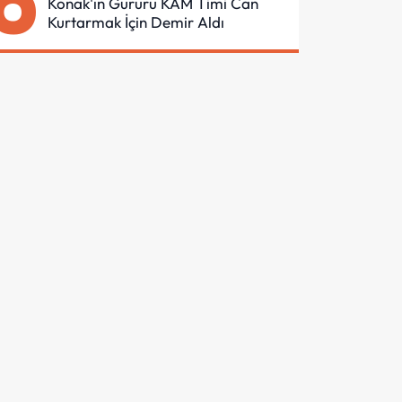
6
Konak'ın Gururu KAM Timi Can
Kurtarmak İçin Demir Aldı