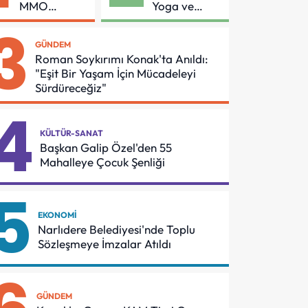
MMO
Yoga ve
Arasında
Pilates
3
Asansör
Buluşması
GÜNDEM
Güvenliği İçin
Roman Soykırımı Konak'ta Anıldı:
Önemli
"Eşit Bir Yaşam İçin Mücadeleyi
Protokol
Sürdüreceğiz"
4
KÜLTÜR-SANAT
Başkan Galip Özel'den 55
Mahalleye Çocuk Şenliği
5
EKONOMI
Narlıdere Belediyesi'nde Toplu
Sözleşmeye İmzalar Atıldı
GÜNDEM