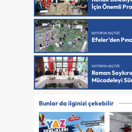
İçin Önemli Pr
EDITÖRÜN SEÇTIĞI
Efeler'den Pın
EDITÖRÜN SEÇTIĞI
Roman Soykırımı
Mücadeleyi Sü
Bunlar da ilginizi çekebilir