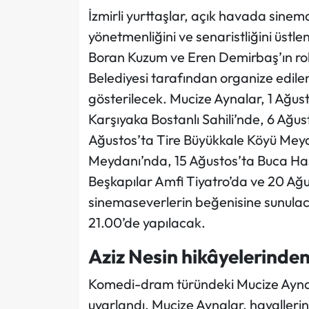
İzmirli yurttaşlar, açık havada sine
yönetmenliğini ve senaristliğini üstl
Boran Kuzum ve Eren Demirbaş’ın rol 
Belediyesi tarafından organize edil
gösterilecek. Mucize Aynalar, 1 Ağus
Karşıyaka Bostanlı Sahili’nde, 6 Ağu
Ağustos’ta Tire Büyükkale Köyü Mey
Meydanı’nda, 15 Ağustos’ta Buca Ha
Beşkapılar Amfi Tiyatro’da ve 20 Ağ
sinemaseverlerin beğenisine sunulac
21.00’de yapılacak.
Aziz Nesin hikâyelerinden
Komedi-dram türündeki Mucize Aynalar
uyarlandı. Mucize Aynalar, hayalleri