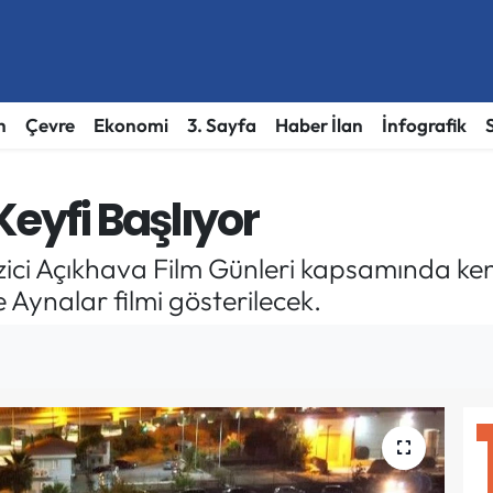
h
Çevre
Ekonomi
3. Sayfa
Haber İlan
İnfografik
eyfi Başlıyor
zici Açıkhava Film Günleri kapsamında ken
 Aynalar filmi gösterilecek.