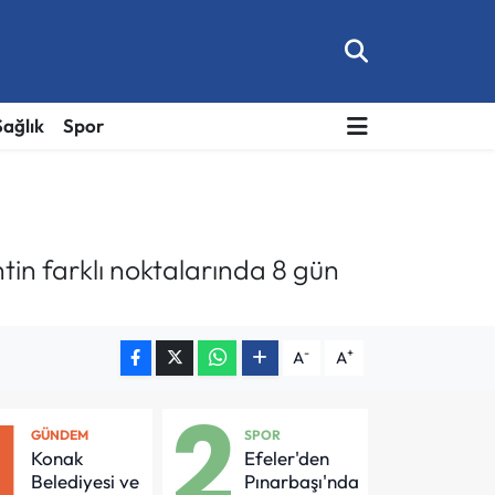
Sağlık
Spor
tin farklı noktalarında 8 gün
-
+
A
A
1
2
GÜNDEM
SPOR
Konak
Efeler'den
Belediyesi ve
Pınarbaşı'nda