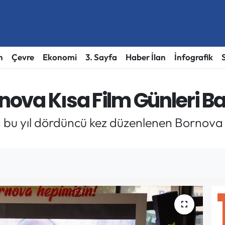
h
Çevre
Ekonomi
3. Sayfa
Haber İlan
İnfografik
rnova Kısa Film Günleri Ba
bu yıl dördüncü kez düzenlenen Bornova Kı