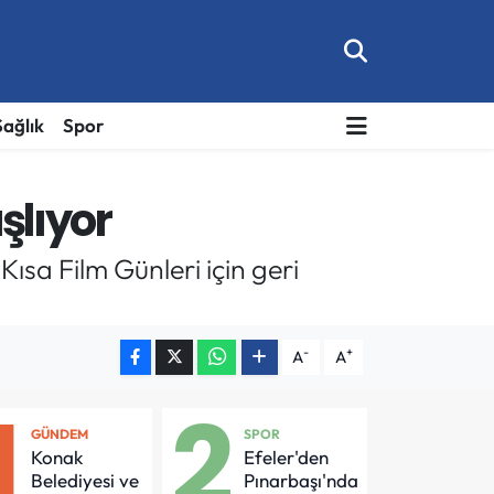
Sağlık
Spor
şlıyor
sa Film Günleri için geri
-
+
A
A
1
2
GÜNDEM
SPOR
Konak
Efeler'den
Belediyesi ve
Pınarbaşı'nda