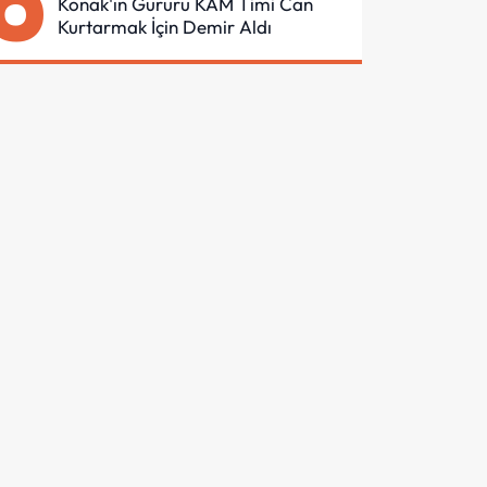
6
Konak'ın Gururu KAM Timi Can
Kurtarmak İçin Demir Aldı