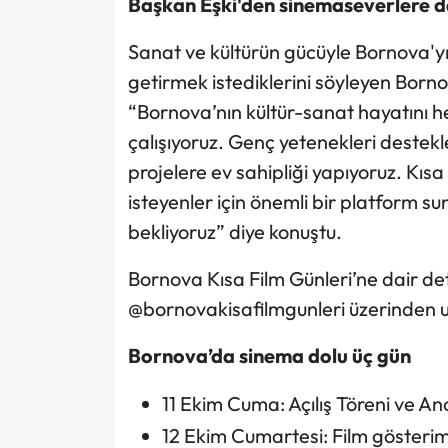
Başkan Eşki'den sinemaseverlere 
Sanat ve kültürün gücüyle Bornova'yı 
getirmek istediklerini söyleyen Born
“Bornova’nın kültür-sanat hayatını h
çalışıyoruz. Genç yetenekleri destek
projelere ev sahipliği yapıyoruz. Kı
isteyenler için önemli bir platform 
bekliyoruz” diye konuştu.
Bornova Kısa Film Günleri’ne dair det
@bornovakisafilmgunleri üzerinden ul
Bornova’da sinema dolu üç gün
11 Ekim Cuma: Açılış Töreni ve Ano
12 Ekim Cumartesi: Film gösteriml