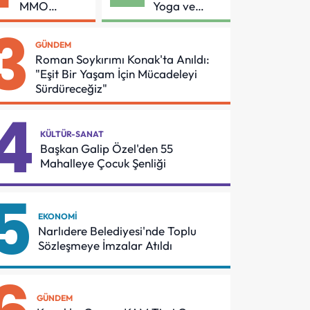
MMO
Yoga ve
Arasında
Pilates
3
Asansör
Buluşması
GÜNDEM
Güvenliği İçin
Roman Soykırımı Konak'ta Anıldı:
Önemli
"Eşit Bir Yaşam İçin Mücadeleyi
Protokol
Sürdüreceğiz"
4
KÜLTÜR-SANAT
Başkan Galip Özel'den 55
Mahalleye Çocuk Şenliği
5
EKONOMI
Narlıdere Belediyesi'nde Toplu
Sözleşmeye İmzalar Atıldı
GÜNDEM